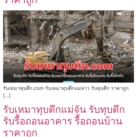
รับเหมาทุบตึก.com รับเหมาทุบตึกแม่ลาว รับทุบตึก ราคาถูก
[…]
รับเหมาทุบตึกแม่จัน รับทุบตึก
รับรื้อถอนอาคาร รื้อถอนบ้าน
ราคาถูก