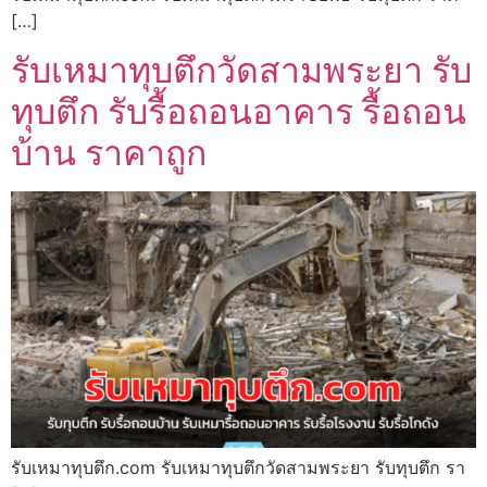
[…]
รับเหมาทุบตึกวัดสามพระยา รับ
ทุบตึก รับรื้อถอนอาคาร รื้อถอน
บ้าน ราคาถูก
รับเหมาทุบตึก.com รับเหมาทุบตึกวัดสามพระยา รับทุบตึก รา