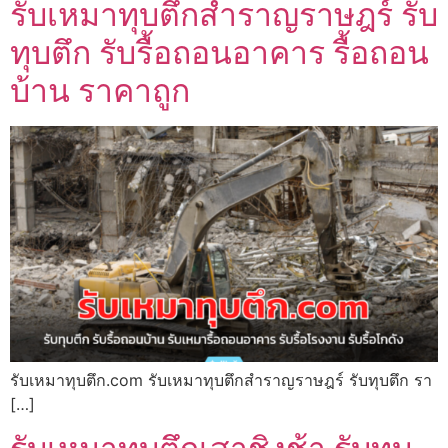
รับเหมาทุบตึกสำราญราษฎร์ รับ
ทุบตึก รับรื้อถอนอาคาร รื้อถอน
บ้าน ราคาถูก
รับเหมาทุบตึก.com รับเหมาทุบตึกสำราญราษฎร์ รับทุบตึก รา
[…]