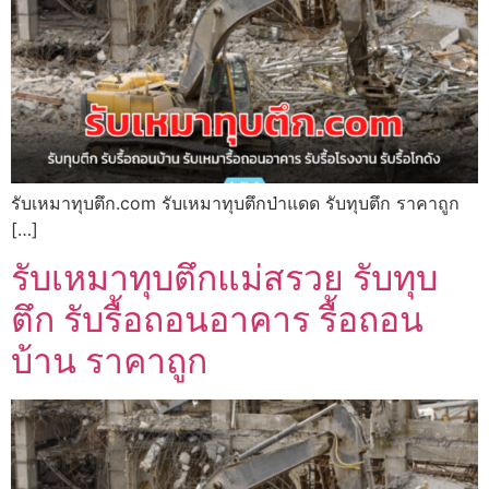
รับเหมาทุบตึก.com รับเหมาทุบตึกป่าแดด รับทุบตึก ราคาถูก
[…]
รับเหมาทุบตึกแม่สรวย รับทุบ
ตึก รับรื้อถอนอาคาร รื้อถอน
บ้าน ราคาถูก