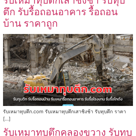
รับเหมาทุบตึกเสาชิงช้า รับทุบ
ตึก รับรื้อถอนอาคาร รื้อถอน
บ้าน ราคาถูก
รับเหมาทุบตึก.com รับเหมาทุบตึกเสาชิงช้า รับทุบตึก ราคา
[…]
รับเหมาทุบตึกคลองขวาง รับทุบ