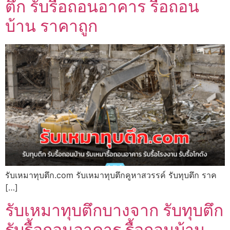
ตึก รับรื้อถอนอาคาร รื้อถอน
บ้าน ราคาถูก
รับเหมาทุบตึก.com รับเหมาทุบตึกคูหาสวรรค์ รับทุบตึก ราค
[…]
รับเหมาทุบตึกบางจาก รับทุบตึก
รับรื้อถอนอาคาร รื้อถอนบ้าน