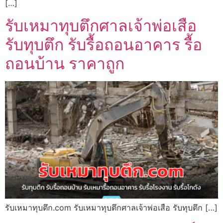
[…]
รับเหมาทุบตึกศาลเจ้าพ่อเสือ
รับทุบตึก รับรื้อถอนอาคาร รื้อ
ถอนบ้าน ราคาถูก
รับเหมาทุบตึก.com รับเหมาทุบตึกศาลเจ้าพ่อเสือ รับทุบตึก […]