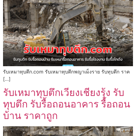
รับเหมาทุบตึก.com รับเหมาทุบตึกพญาเม็งราย รับทุบตึก ราค
[…]
รับเหมาทุบตึกเวียงเชียงรุ้ง รับ
ทุบตึก รับรื้อถอนอาคาร รื้อถอน
บ้าน ราคาถูก