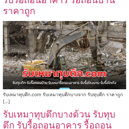
ราคาถูก
รับเหมาทุบตึก.com รับเหมาทุบตึกบางจาก รับทุบตึก ราคาถูก
[…]
รับเหมาทุบตึกบางด้วน รับทุบ
ตึก รับรื้อถอนอาคาร รื้อถอน