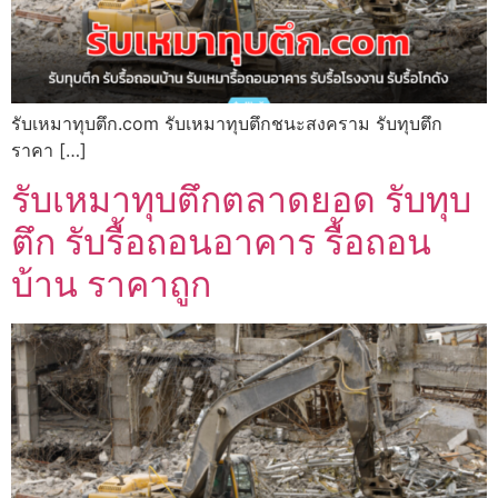
รับเหมาทุบตึก.com รับเหมาทุบตึกชนะสงคราม รับทุบตึก
ราคา […]
รับเหมาทุบตึกตลาดยอด รับทุบ
ตึก รับรื้อถอนอาคาร รื้อถอน
บ้าน ราคาถูก