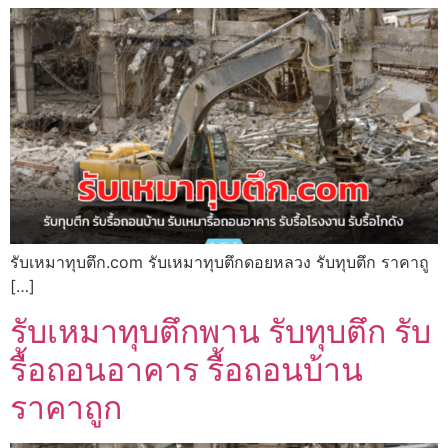
รับเหมาทุบตึก.com รับเหมาทุบตึกดอยหลวง รับทุบตึก ราคาถู
[…]
รับเหมาทุบตึกพาน รับทุบตึก รับ
รื้อถอนอาคาร รื้อถอนบ้าน
ราคาถูก