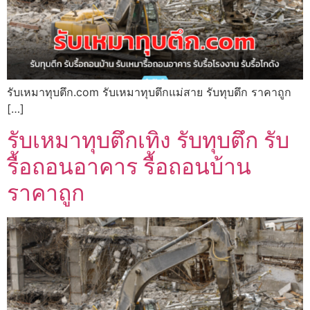
รับเหมาทุบตึก.com รับเหมาทุบตึกแม่สาย รับทุบตึก ราคาถูก
[…]
รับเหมาทุบตึกเทิง รับทุบตึก รับ
รื้อถอนอาคาร รื้อถอนบ้าน
ราคาถูก