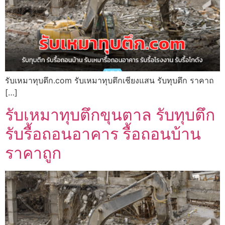
รับเหมาทุบตึก.com รับเหมาทุบตึกเชียงแสน รับทุบตึก ราคาถ
[…]
รับเหมาทุบตึกขุนตาล รับทุบตึก
รับรื้อถอนอาคาร รื้อถอนบ้าน
ราคาถูก