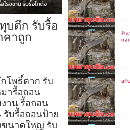
ุบตึก รับรื้อ
าคาถูก
รับ
ถอน
กโพธิ์ตาก รับ
อรั
หมารื้อถอน
งาน รื้อถอน
 รับรื้อถอนป้าย
งขนาดใหญ่ รับ