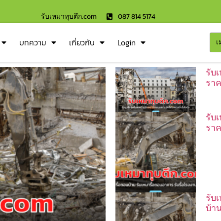
รับเหมาทุบตึก.com
087 814 5174
บทความ
เกี่ยวกับ
Login
เ
รับ
ราค
รับ
ราค
รับ
บ้า