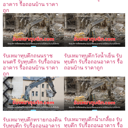
อาคาร รื้อถอนบ้าน ราคา
ถูก
รับเหมาทุบตึกถนนราช
รับเหมาทุบตึกวังน้ำเย็น รับ
มนตรี รับทุบตึก รับรื้อถอน
ทุบตึก รับรื้อถอนอาคาร รื้อ
อาคาร รื้อถอนบ้าน ราคา
ถอนบ้าน ราคาถูก
ถูก
รับเหมาทุบตึกน้ำเกลี้ยง รับ
รับเหมาทุบตึกทรายกองดิน
ทุบตึก รับรื้อถอนอาคาร รื้อ
รับทุบตึก รับรื้อถอนอาคาร