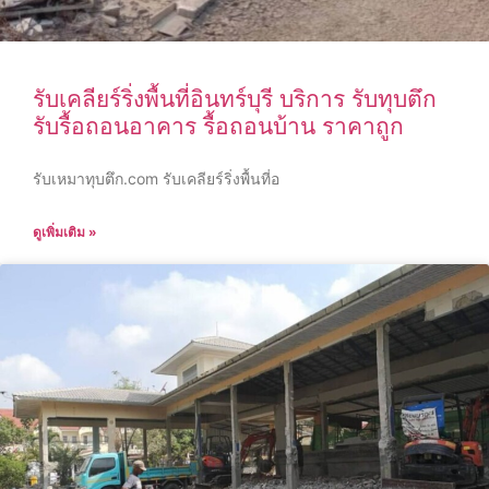
รับเคลียร์ริ่งพื้นที่อินทร์บุรี บริการ รับทุบตึก
รับรื้อถอนอาคาร รื้อถอนบ้าน ราคาถูก
รับเหมาทุบตึก.com รับเคลียร์ริ่งพื้นที่อ
ดูเพิ่มเติม »