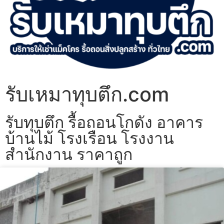
รับเหมาทุบตึก.com
รับทุบตึก รื้อถอนโกดัง อาคาร
บ้านไม้ โรงเรือน โรงงาน
สำนักงาน ราคาถูก