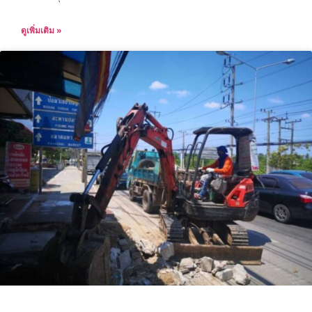
ดูเพิ่มเติม »