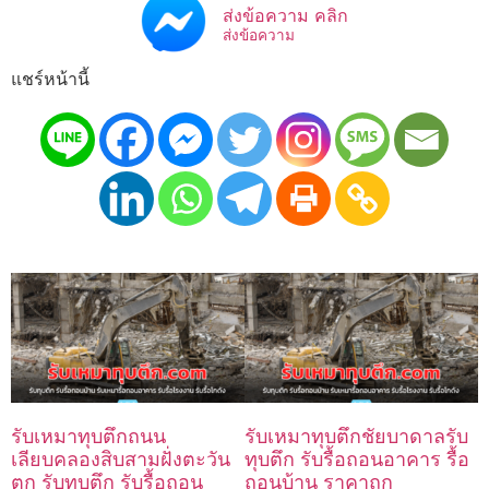
ส่งข้อความ คลิก
ส่งข้อความ
แชร์หน้านี้
รับเหมาทุบตึกถนน
รับเหมาทุบตึกชัยบาดาลรับ
เลียบคลองสิบสามฝั่งตะวัน
ทุบตึก รับรื้อถอนอาคาร รื้อ
ตก รับทุบตึก รับรื้อถอน
ถอนบ้าน ราคาถูก