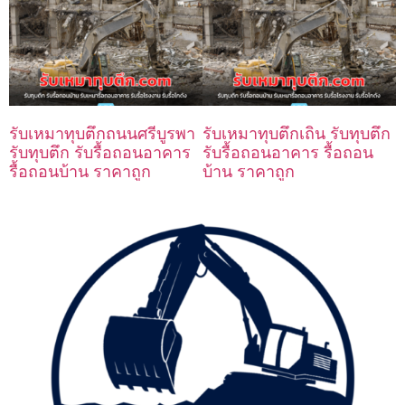
รับเหมาทุบตึกถนนศรีบูรพา
รับเหมาทุบตึกเถิน รับทุบตึก
รับทุบตึก รับรื้อถอนอาคาร
รับรื้อถอนอาคาร รื้อถอน
รื้อถอนบ้าน ราคาถูก
บ้าน ราคาถูก