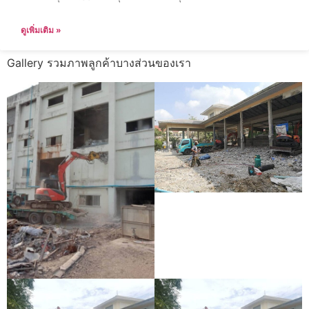
ดูเพิ่มเติม »
Gallery รวมภาพลูกค้าบางส่วนของเรา