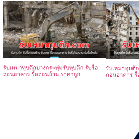
รับเหมาทุบตึกบางกระทุ่มรับทุบตึก รับรื้อ
รับเหมาทุบตึก
ถอนอาคาร รื้อถอนบ้าน ราคาถูก
ถอนอาคาร รื้