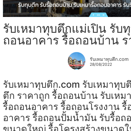
รับเหมาทุบตึกแม่เปิน รับทุบ
ถอนอาคาร รื้อถอนบ้าน ร
รับเหมาทุบตึก.com
28/08/2022
รับเหมาทุบตึก.com รับเหมาทุบตึ
ตึก ราคาถูก รื้อถอนบ้าน รับเห
รื้อถอนอาคาร รื้อถอนโรงงาน รื้
อาคาร รื้อถอนปั้มน้ำมัน รับรื
ขนาดใหญ่ รื้อโครงสร้างขนาดใหญ