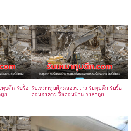
ุบตึก รับรื้อ
รับเหมาทุบตึกคลองขวาง รับทุบตึก รับรื้อ
ถูก
ถอนอาคาร รื้อถอนบ้าน ราคาถูก