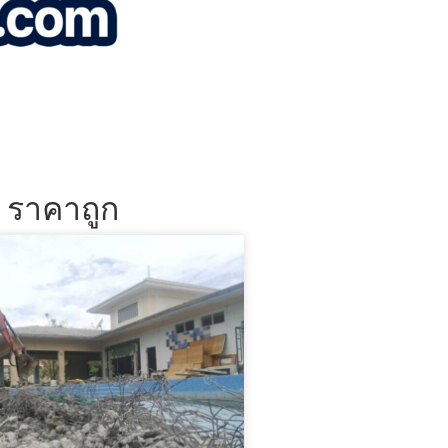
น ราคาถูก