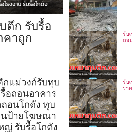
ตึก รับรื้อ
าคาถูก
รับ
ถอน
ึกแม่วงก์รับทุบ
รับ
ราค
มารื้อถอนอาคาร
อถอนโกดัง ทุบ
้อถอนป้ายโฆษณา
่ รับรื้อโกดัง