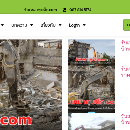
รับเหมาทุบตึก.com
087 814 5174
บทความ
เกี่ยวกับ
Login
เ
รับ
บ้า
รับ
ราค
รับถ
บ้า