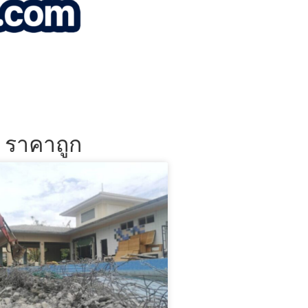
น ราคาถูก