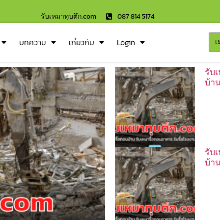
รับเหมาทุบตึก.com
087 814 5174
บทความ
เกี่ยวกับ
Login
เ
รับ
บ้า
รับ
บ้า