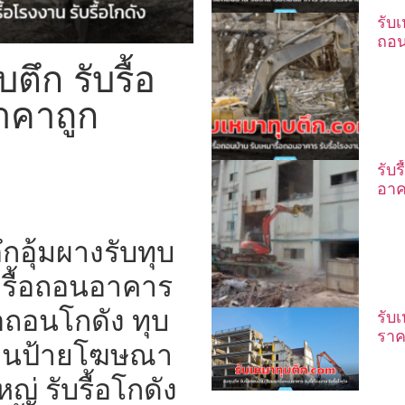
รับ
ถอน
ตึก รับรื้อ
าคาถูก
รับ
อาค
กอุ้มผางรับทุบ
มารื้อถอนอาคาร
อถอนโกดัง ทุบ
รับ
ราค
้อถอนป้ายโฆษณา
่ รับรื้อโกดัง