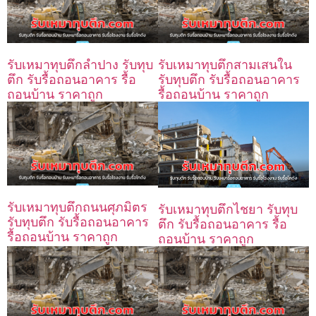
รับเหมาทุบตึกลำปาง รับทุบ
รับเหมาทุบตึกสามเสนใน
ตึก รับรื้อถอนอาคาร รื้อ
รับทุบตึก รับรื้อถอนอาคาร
ถอนบ้าน ราคาถูก
รื้อถอนบ้าน ราคาถูก
รับเหมาทุบตึกถนนศุภมิตร
รับเหมาทุบตึกไชยา รับทุบ
รับทุบตึก รับรื้อถอนอาคาร
ตึก รับรื้อถอนอาคาร รื้อ
รื้อถอนบ้าน ราคาถูก
ถอนบ้าน ราคาถูก