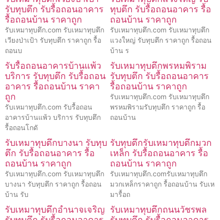
รับทุบตึก รับรื้อถอนอาคาร
ทุบตึก รับรื้อถอนอาคาร รื้อ
รื้อถอนบ้าน ราคาถูก
ถอนบ้าน ราคาถูก
รับเหมาทุบตึก.com รับเหมาทุบตึก
รับเหมาทุบตึก.com รับเหมาทุบตึก
เวียงป่าเป้า รับทุบตึก ราคาถูก รื้อ
แวงใหญ่ รับทุบตึก ราคาถูก รื้อถอน
ถอนบ
บ้าน ร
รับรื้อถอนอาคารบ้านแพ้ว
รับเหมาทุบตึกพรหมพิราม
บริการ รับทุบตึก รับรื้อถอน
รับทุบตึก รับรื้อถอนอาคาร
อาคาร รื้อถอนบ้าน ราคา
รื้อถอนบ้าน ราคาถูก
ถูก
รับเหมาทุบตึก.com รับเหมาทุบตึก
รับเหมาทุบตึก.com รับรื้อถอน
พรหมพิรามรับทุบตึก ราคาถูก รื้อ
อาคารบ้านแพ้ว บริการ รับทุบตึก
ถอนบ้าน
รื้อถอนโกดั
รับเหมาทุบตึกบางนา รับทุบ
รับทุบตึกรับเหมาทุบตึกมวก
ตึก รับรื้อถอนอาคาร รื้อ
เหล็ก รับรื้อถอนอาคาร รื้อ
ถอนบ้าน ราคาถูก
ถอนบ้าน ราคาถูก
รับเหมาทุบตึก.com รับเหมาทุบตึก
รับเหมาทุบตึก.comรับเหมาทุบตึก
บางนา รับทุบตึก ราคาถูก รื้อถอน
มวกเหล็กราคาถูก รื้อถอนบ้าน รับเห
บ้าน รับ
มารื้อถ
รับเหมาทุบตึกอำนาจเจริญ
รับเหมาทุบตึกถนนวัชรพล
รับทุบตึก รับรื้อถอนอาคาร
รับทุบตึก รับรื้อถอนอาคาร