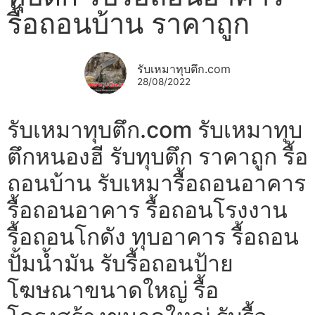
รื้อถอนบ้าน ราคาถูก
รับเหมาทุบตึก.com
28/08/2022
รับเหมาทุบตึก.com รับเหมาทุบ
ตึกหนองฮี รับทุบตึก ราคาถูก รื้อ
ถอนบ้าน รับเหมารื้อถอนอาคาร
รื้อถอนอาคาร รื้อถอนโรงงาน
รื้อถอนโกดัง ทุบอาคาร รื้อถอน
ปั้มน้ำมัน รับรื้อถอนป้าย
โฆษณาขนาดใหญ่ รื้อ