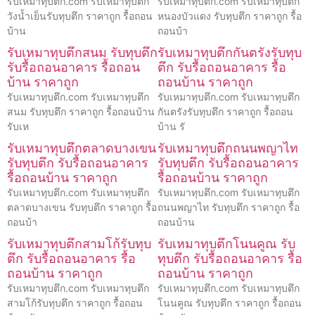
รับเหมาทุบตึก.com รับเหมาทุบตึก
รับเหมาทุบตึก.com รับเหมาทุบตึก
วังน้ำเย็นรับทุบตึก ราคาถูก รื้อถอน
หนองบัวแดง รับทุบตึก ราคาถูก รื้อ
บ้าน
ถอนบ้า
รับเหมาทุบตึกสนม รับทุบตึก
รับเหมาทุบตึกกันตรังรับทุบ
รับรื้อถอนอาคาร รื้อถอน
ตึก รับรื้อถอนอาคาร รื้อ
บ้าน ราคาถูก
ถอนบ้าน ราคาถูก
รับเหมาทุบตึก.com รับเหมาทุบตึก
รับเหมาทุบตึก.com รับเหมาทุบตึก
สนม รับทุบตึก ราคาถูก รื้อถอนบ้าน
กันตรังรับทุบตึก ราคาถูก รื้อถอน
รับเห
บ้าน รั
รับเหมาทุบตึกตลาดบางเขน
รับเหมาทุบตึกถนนพญาไท
รับทุบตึก รับรื้อถอนอาคาร
รับทุบตึก รับรื้อถอนอาคาร
รื้อถอนบ้าน ราคาถูก
รื้อถอนบ้าน ราคาถูก
รับเหมาทุบตึก.com รับเหมาทุบตึก
รับเหมาทุบตึก.com รับเหมาทุบตึก
ตลาดบางเขน รับทุบตึก ราคาถูก รื้อ
ถนนพญาไท รับทุบตึก ราคาถูก รื้อ
ถอนบ้า
ถอนบ้าน
รับเหมาทุบตึกสามโก้รับทุบ
รับเหมาทุบตึกโนนคูณ รับ
ตึก รับรื้อถอนอาคาร รื้อ
ทุบตึก รับรื้อถอนอาคาร รื้อ
ถอนบ้าน ราคาถูก
ถอนบ้าน ราคาถูก
รับเหมาทุบตึก.com รับเหมาทุบตึก
รับเหมาทุบตึก.com รับเหมาทุบตึก
สามโก้รับทุบตึก ราคาถูก รื้อถอน
โนนคูณ รับทุบตึก ราคาถูก รื้อถอน