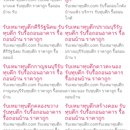
บางแค รับทุบตึก ราคาถูก รื้อถอน
รับเหมาทุบตึก.com รับรื้อถอนโกดัง
บ้าน รับ
บ้านแพ้ว บริการ รับทุบตึก รื้อถอน
โกดั
รับเหมาทุบตึกคีรีรัฐนิคม รับ
รับเหมาทุบตึกปราณบุรีรับ
ทุบตึก รับรื้อถอนอาคาร รื้อ
ทุบตึก รับรื้อถอนอาคาร รื้อ
ถอนบ้าน ราคาถูก
ถอนบ้าน ราคาถูก
รับเหมาทุบตึก.com รับเหมาทุบตึก
รับเหมาทุบตึก.com รับเหมาทุบตึก
คีรีรัฐนิคม รับทุบตึก ราคาถูก รื้อ
ปราณบุรีรับทุบตึก ราคาถูก รื้อถอน
ถอนบ้
บ้าน ร
รับเหมาทุบตึกกาญจนบุรีรับ
รับเหมาทุบตึกดาวคะนอง
ทุบตึก รับรื้อถอนอาคาร รื้อ
รับทุบตึก รับรื้อถอนอาคาร
ถอนบ้าน ราคาถูก
รื้อถอนบ้าน ราคาถูก
รับเหมาทุบตึก.com รับเหมาทุบตึก
รับเหมาทุบตึก.com รับเหมาทุบตึก
กาญจนบุรีรับทุบตึก ราคาถูก รื้อถอน
ดาวคะนอง รับทุบตึก ราคาถูก รื้อ
บ้าน
ถอนบ้าน
รับเหมาทุบตึกคลองขวาง
รับเหมาทุบตึกสร้างคอม รับ
รับทุบตึก รับรื้อถอนอาคาร
ทุบตึก รับรื้อถอนอาคาร รื้อ
รื้อถอนบ้าน ราคาถูก
ถอนบ้าน ราคาถูก
รับเหมาทุบตึก.com รับเหมาทุบตึก
รับเหมาทุบตึก.comรับเหมาทุบตึก