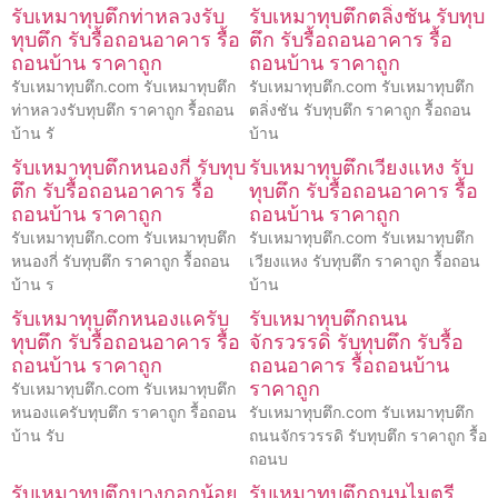
รับเหมาทุบตึกท่าหลวงรับ
รับเหมาทุบตึกตลิ่งชัน รับทุบ
ทุบตึก รับรื้อถอนอาคาร รื้อ
ตึก รับรื้อถอนอาคาร รื้อ
ถอนบ้าน ราคาถูก
ถอนบ้าน ราคาถูก
รับเหมาทุบตึก.com รับเหมาทุบตึก
รับเหมาทุบตึก.com รับเหมาทุบตึก
ท่าหลวงรับทุบตึก ราคาถูก รื้อถอน
ตลิ่งชัน รับทุบตึก ราคาถูก รื้อถอน
บ้าน รั
บ้าน
รับเหมาทุบตึกหนองกี่ รับทุบ
รับเหมาทุบตึกเวียงแหง รับ
ตึก รับรื้อถอนอาคาร รื้อ
ทุบตึก รับรื้อถอนอาคาร รื้อ
ถอนบ้าน ราคาถูก
ถอนบ้าน ราคาถูก
รับเหมาทุบตึก.com รับเหมาทุบตึก
รับเหมาทุบตึก.com รับเหมาทุบตึก
หนองกี่ รับทุบตึก ราคาถูก รื้อถอน
เวียงแหง รับทุบตึก ราคาถูก รื้อถอน
บ้าน ร
บ้าน
รับเหมาทุบตึกหนองแครับ
รับเหมาทุบตึกถนน
ทุบตึก รับรื้อถอนอาคาร รื้อ
จักรวรรดิ รับทุบตึก รับรื้อ
ถอนบ้าน ราคาถูก
ถอนอาคาร รื้อถอนบ้าน
ราคาถูก
รับเหมาทุบตึก.com รับเหมาทุบตึก
หนองแครับทุบตึก ราคาถูก รื้อถอน
รับเหมาทุบตึก.com รับเหมาทุบตึก
บ้าน รับ
ถนนจักรวรรดิ รับทุบตึก ราคาถูก รื้อ
ถอนบ
รับเหมาทุบตึกบางกอกน้อย
รับเหมาทุบตึกถนนไมตรี