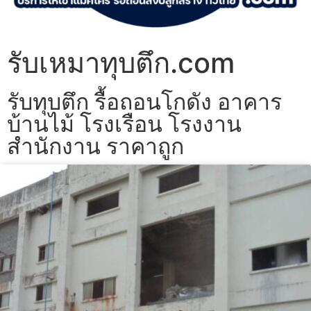
รับเหมาทุบตึก.com
รับทุบตึก รื้อถอนโกดัง อาคาร
บ้านไม้ โรงเรือน โรงงาน
สำนักงาน ราคาถูก