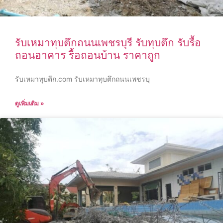
รับเหมาทุบตึกถนนเพชรบุรี รับทุบตึก รับรื้อ
ถอนอาคาร รื้อถอนบ้าน ราคาถูก
รับเหมาทุบตึก.com รับเหมาทุบตึกถนนเพชรบุ
ดูเพิ่มเติม »