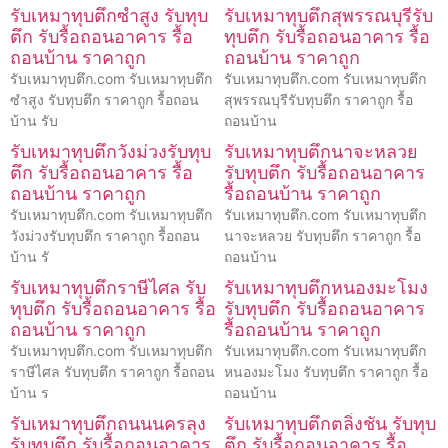
รับเหมาทุบตึกซำสูง รับทุบ
รับเหมาทุบตึกสุพรรณบุรีรับ
ตึก รับรื้อถอนอาคาร รื้อ
ทุบตึก รับรื้อถอนอาคาร รื้อ
ถอนบ้าน ราคาถูก
ถอนบ้าน ราคาถูก
รับเหมาทุบตึก.com รับเหมาทุบตึก
รับเหมาทุบตึก.com รับเหมาทุบตึก
ซำสูง รับทุบตึก ราคาถูก รื้อถอน
สุพรรณบุรีรับทุบตึก ราคาถูก รื้อ
บ้าน รับ
ถอนบ้าน
รับเหมาทุบตึกวังม่วงรับทุบ
รับเหมาทุบตึกนาจะหลวย
ตึก รับรื้อถอนอาคาร รื้อ
รับทุบตึก รับรื้อถอนอาคาร
ถอนบ้าน ราคาถูก
รื้อถอนบ้าน ราคาถูก
รับเหมาทุบตึก.com รับเหมาทุบตึก
รับเหมาทุบตึก.com รับเหมาทุบตึก
วังม่วงรับทุบตึก ราคาถูก รื้อถอน
นาจะหลวย รับทุบตึก ราคาถูก รื้อ
บ้าน รั
ถอนบ้าน
รับเหมาทุบตึกราษีไศล รับ
รับเหมาทุบตึกหนองมะโมง
ทุบตึก รับรื้อถอนอาคาร รื้อ
รับทุบตึก รับรื้อถอนอาคาร
ถอนบ้าน ราคาถูก
รื้อถอนบ้าน ราคาถูก
รับเหมาทุบตึก.com รับเหมาทุบตึก
รับเหมาทุบตึก.com รับเหมาทุบตึก
ราษีไศล รับทุบตึก ราคาถูก รื้อถอน
หนองมะโมง รับทุบตึก ราคาถูก รื้อ
บ้าน ร
ถอนบ้าน
รับเหมาทุบตึกถนนนครลุง
รับเหมาทุบตึกตลิ่งชัน รับทุบ
รับทุบตึก รับรื้อถอนอาคาร
ตึก รับรื้อถอนอาคาร รื้อ