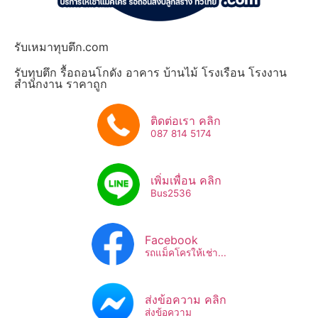
รับเหมาทุบตึก.com
รับทุบตึก รื้อถอนโกดัง อาคาร บ้านไม้ โรงเรือน โรงงาน
สำนักงาน ราคาถูก
ติดต่อเรา คลิก
087 814 5174
เพิ่มเพื่อน คลิก
Bus2536​
Facebook
รถแม็คโครให้เช่า...
ส่งข้อความ คลิก
ส่งข้อความ