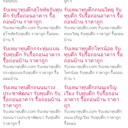
รื้อถอนบ้
ถูก รื้
รับเหมาทุบตึกสุโขทัยรับทุบ
รับเหมาทุบตึกถนนวิทยุ รับ
ตึก รับรื้อถอนอาคาร รื้อ
ทุบตึก รับรื้อถอนอาคาร รื้อ
ถอนบ้าน ราคาถูก
ถอนบ้าน ราคาถูก
รับเหมาทุบตึก.com รับเหมาทุบตึก
รับเหมาทุบตึก.com รับเหมาทุบตึก
สุโขทัยรับทุบตึก ราคาถูก รื้อถอน
ถนนวิทยุ รับทุบตึก ราคาถูก รื้อถอน
บ้าน รั
บ้าน
รับเหมาทุบตึกกระทุ่มแบน
รับเหมาทุบตึกไทรน้อย รับ
รับทุบตึก รับรื้อถอนอาคาร
ทุบตึก รับรื้อถอนอาคาร รื้อ
รื้อถอนบ้าน ราคาถูก
ถอนบ้าน ราคาถูก
รับเหมาทุบตึก.com รับเหมาทุบตึก
รับเหมาทุบตึก.com รับเหมาทุบตึก
กระทุ่มแบนรับทุบตึก ราคาถูก รื้อ
ไทรน้อย รับทุบตึก ราคาถูก รื้อถอน
ถอนบ้าน
บ้าน ร
รับเหมาทุบตึกถนนนาวง
รับเหมาทุบตึกถนนเจริญ
ประชาพัฒนา รับทุบตึก รับ
เวียง รับทุบตึก รับรื้อถอน
รื้อถอนอาคาร รื้อถอนบ้าน
อาคาร รื้อถอนบ้าน ราคา
ราคาถูก
ถูก
รับเหมาทุบตึก.com รับเหมาทุบตึก
รับเหมาทุบตึก.com รับเหมาทุบตึก
ถนนนาวงประชาพัฒนา รับทุบตึก
ถนนเจริญเวียง รับทุบตึก ราคาถูก
ราคาถูก รื้
รื้อถอน