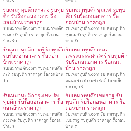
บ้าน ร
บ้าน รั
รับเหมาทุบตึกหางดง รับทุบ
รับเหมาทุบตึกชุมแพ รับทุบ
ตึก รับรื้อถอนอาคาร รื้อ
ตึก รับรื้อถอนอาคาร รื้อ
ถอนบ้าน ราคาถูก
ถอนบ้าน ราคาถูก
รับเหมาทุบตึก.com รั บเหมาทุบตึก
รับเหมาทุบตึก.com รับเหมาทุบตึก
หางดงรับทุบตึก ราคาถูก รื้อถอน
ชุมแพ รับทุบตึก ราคาถูก รื้อถอน
บ้าน รับ
บ้าน รับ
รับเหมาทุบตึกกะทู้ รับทุบตึก
รับเหมาทุบตึกถนน
รับรื้อถอนอาคาร รื้อถอน
แพร่งสรรพศาสตร์ รับทุบตึก
บ้าน ราคาถูก
รับรื้อถอนอาคาร รื้อถอน
บ้าน ราคาถูก
รับเหมาทุบตึก.com รับเหมาทุบตึก
กะทู้ รับทุบตึก ราคาถูก รื้อถอนบ้าน
รับเหมาทุบตึก.com รับเหมาทุบตึก
รับ
ถนนแพร่งสรรพศาสตร์ รับทุบตึก
ราคาถูก รื
รับเหมาทุบตึกกรุงเทพ รับ
รับเหมาทุบตึกเขมราฐ รับ
ทุบตึก รับรื้อถอนอาคาร รื้อ
ทุบตึก รับรื้อถอนอาคาร รื้อ
ถอนบ้าน ราคาถูก
ถอนบ้าน ราคาถูก
รับเหมาทุบตึก.com รับเหมาทุบตึก
รับเหมาทุบตึก.com รับเหมาทุบตึก
กรุงเทพ รับทุบตึก ราคาถูก รื้อถอน
เขมราฐ รับทุบตึก ราคาถูก รื้อถอน
บ้าน ร
บ้าน รั