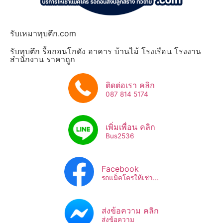
รับเหมาทุบตึก.com
รับทุบตึก รื้อถอนโกดัง อาคาร บ้านไม้ โรงเรือน โรงงาน
สำนักงาน ราคาถูก
ติดต่อเรา คลิก
087 814 5174
เพิ่มเพื่อน คลิก
Bus2536​
Facebook
รถแม็คโครให้เช่า...
ส่งข้อความ คลิก
ส่งข้อความ