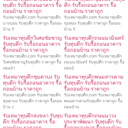
ทุบตึก รับรื้อถอนอาคาร รื้อ
ตึก รับรื้อถอนอาคาร รื้อ
ถอนบ้าน ราคาถูก
ถอนบ้าน ราคาถูก
รับเหมาทุบตึก.com รับเหมาทุบตึก
รับเหมาทุบตึก.com รับเหมาทุบตึก
บางบอน รับทุบตึก ราคาถูก รื้อถอน
ขุมทอง รับทุบตึก ราคาถูก รื้อถอน
บ้าน รั
บ้าน รั
รับเหมาทุบตึกวิเศษชัยชาญ
รับเหมาทุบตึกถนนนวมินทร์
รับทุบตึก รับรื้อถอนอาคาร
รับทุบตึก รับรื้อถอนอาคาร
รื้อถอนบ้าน ราคาถูก
รื้อถอนบ้าน ราคาถูก
รับเหมาทุบตึก.com รับเหมาทุบตึก
รับเหมาทุบตึก.com รับเหมาทุบตึก
วิเศษชัยชาญรับทุบตึก ราคาถูก รื้อ
ถนนนวมินทร์ รับทุบตึก ราคาถูก รื้อ
ถอนบ้า
ถอนบ้
รับเหมาทุบตึกชุมตาบง รับ
รับเหมาทุบตึกพนมสารคาม
ทุบตึก รับรื้อถอนอาคาร รื้อ
รับทุบตึก รับรื้อถอนอาคาร
ถอนบ้าน ราคาถูก
รื้อถอนบ้าน ราคาถูก
รับเหมาทุบตึก.com รับเหมาทุบตึก
รับเหมาทุบตึก.com รับเหมาทุบตึก
ชุมตาบง รับทุบตึก ราคาถูก รื้อถอน
พนมสารคามรับทุบตึก ราคาถูก รื้อ
บ้าน ร
ถอนบ้าน
รับเหมาทุบตึกสงขลา รับทุบ
รับเหมาทุบตึกถนนนาวง
ตึก รับรื้อถอนอาคาร รื้อ
ประชาพัฒนา รับทุบตึก รับ
ถอนบ้าน ราคาถูก
รื้อถอนอาคาร รื้อถอนบ้าน