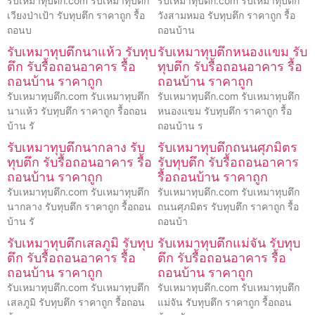
รับเหมาทุบตึก.com รับเหมาทุบตึก
รับเหมาทุบตึก.com รับเหมาทุบตึก
เวียงป่าเป้า รับทุบตึก ราคาถูก รื้อ
วังสามหมอ รับทุบตึก ราคาถูก รื้อ
ถอนบ
ถอนบ้าน
รับเหมาทุบตึกนาแห้ว รับทุบ
รับเหมาทุบตึกหนองแขม รับ
ตึก รับรื้อถอนอาคาร รื้อ
ทุบตึก รับรื้อถอนอาคาร รื้อ
ถอนบ้าน ราคาถูก
ถอนบ้าน ราคาถูก
รับเหมาทุบตึก.com รับเหมาทุบตึก
รับเหมาทุบตึก.com รับเหมาทุบตึก
นาแห้ว รับทุบตึก ราคาถูก รื้อถอน
หนองแขม รับทุบตึก ราคาถูก รื้อ
บ้าน รั
ถอนบ้าน ร
รับเหมาทุบตึกนากลาง รับ
รับเหมาทุบตึกถนนศุภมิตร
ทุบตึก รับรื้อถอนอาคาร รื้อ
รับทุบตึก รับรื้อถอนอาคาร
ถอนบ้าน ราคาถูก
รื้อถอนบ้าน ราคาถูก
รับเหมาทุบตึก.com รับเหมาทุบตึก
รับเหมาทุบตึก.com รับเหมาทุบตึก
นากลาง รับทุบตึก ราคาถูก รื้อถอน
ถนนศุภมิตร รับทุบตึก ราคาถูก รื้อ
บ้าน รั
ถอนบ้า
รับเหมาทุบตึกเสลภูมิ รับทุบ
รับเหมาทุบตึกแม่จัน รับทุบ
ตึก รับรื้อถอนอาคาร รื้อ
ตึก รับรื้อถอนอาคาร รื้อ
ถอนบ้าน ราคาถูก
ถอนบ้าน ราคาถูก
รับเหมาทุบตึก.com รับเหมาทุบตึก
รับเหมาทุบตึก.com รับเหมาทุบตึก
เสลภูมิ รับทุบตึก ราคาถูก รื้อถอน
แม่จัน รับทุบตึก ราคาถูก รื้อถอน