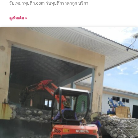
รับเหมาทุบตึก.com รับทุบตึกราคาถูก บริกา
ดูเพิ่มเติม »