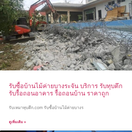
รับซื้อบ้านไม้ค่ายบางระจัน บริการ รับทุบตึก
รับรื้อถอนอาคาร รื้อถอนบ้าน ราคาถูก
รับเหมาทุบตึก.com รับซื้อบ้านไม้ค่ายบางร
ดูเพิ่มเติม »