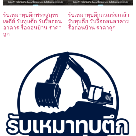
รับเหมาทุบตึกพระสมุทร
รับเหมาทุบตึกถนนร่มเกล้า
เจดีย์ รับทุบตึก รับรื้อถอน
รับทุบตึก รับรื้อถอนอาคาร
อาคาร รื้อถอนบ้าน ราคา
รื้อถอนบ้าน ราคาถูก
ถูก