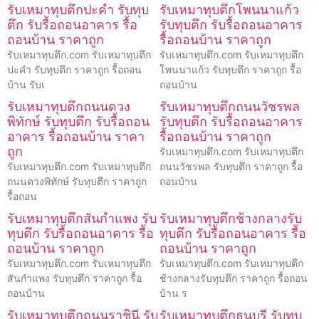
รับเหมาทุบตึกปะคำ รับทุบ
รับเหมาทุบตึกโพนนาแก้ว
ตึก รับรื้อถอนอาคาร รื้อ
รับทุบตึก รับรื้อถอนอาคาร
ถอนบ้าน ราคาถูก
รื้อถอนบ้าน ราคาถูก
รับเหมาทุบตึก.com รับเหมาทุบตึก
รับเหมาทุบตึก.com รับเหมาทุบตึก
ปะคำ รับทุบตึก ราคาถูก รื้อถอน
โพนนาแก้ว รับทุบตึก ราคาถูก รื้อ
บ้าน รับเ
ถอนบ้าน
รับเหมาทุบตึกถนนดวง
รับเหมาทุบตึกถนนวัชรพล
พิทักษ์ รับทุบตึก รับรื้อถอน
รับทุบตึก รับรื้อถอนอาคาร
อาคาร รื้อถอนบ้าน ราคา
รื้อถอนบ้าน ราคาถูก
ถูก
รับเหมาทุบตึก.com รับเหมาทุบตึก
รับเหมาทุบตึก.com รับเหมาทุบตึก
ถนนวัชรพล รับทุบตึก ราคาถูก รื้อ
ถนนดวงพิทักษ์ รับทุบตึก ราคาถูก
ถอนบ้าน
รื้อถอน
รับเหมาทุบตึกสันกำแพง รับ
รับเหมาทุบตึกช้างกลางรับ
ทุบตึก รับรื้อถอนอาคาร รื้อ
ทุบตึก รับรื้อถอนอาคาร รื้อ
ถอนบ้าน ราคาถูก
ถอนบ้าน ราคาถูก
รับเหมาทุบตึก.com รับเหมาทุบตึก
รับเหมาทุบตึก.com รับเหมาทุบตึก
สันกำแพง รับทุบตึก ราคาถูก รื้อ
ช้างกลางรับทุบตึก ราคาถูก รื้อถอน
ถอนบ้าน
บ้าน ร
รับเหมาทุบตึกถนนราชินี รับ
รับเหมาทุบตึกธนบุรี รับทุบ