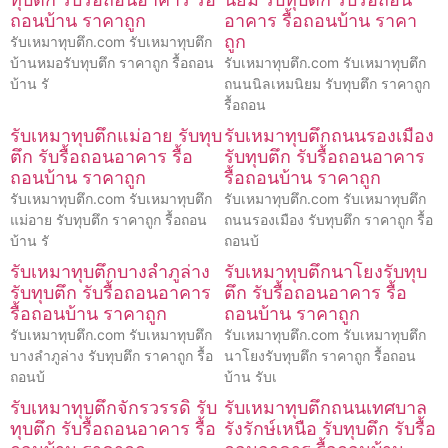
ถอนบ้าน ราคาถูก
อาคาร รื้อถอนบ้าน ราคา
ถูก
รับเหมาทุบตึก.com รับเหมาทุบตึก
บ้านหมอรับทุบตึก ราคาถูก รื้อถอน
รับเหมาทุบตึก.com รับเหมาทุบตึก
บ้าน รั
ถนนนิลเหมนิยม รับทุบตึก ราคาถูก
รื้อถอน
รับเหมาทุบตึกแม่อาย รับทุบ
รับเหมาทุบตึกถนนรองเมือง
ตึก รับรื้อถอนอาคาร รื้อ
รับทุบตึก รับรื้อถอนอาคาร
ถอนบ้าน ราคาถูก
รื้อถอนบ้าน ราคาถูก
รับเหมาทุบตึก.com รับเหมาทุบตึก
รับเหมาทุบตึก.com รับเหมาทุบตึก
แม่อาย รับทุบตึก ราคาถูก รื้อถอน
ถนนรองเมือง รับทุบตึก ราคาถูก รื้อ
บ้าน รั
ถอนบ้
รับเหมาทุบตึกบางลำภูล่าง
รับเหมาทุบตึกนาโยงรับทุบ
รับทุบตึก รับรื้อถอนอาคาร
ตึก รับรื้อถอนอาคาร รื้อ
รื้อถอนบ้าน ราคาถูก
ถอนบ้าน ราคาถูก
รับเหมาทุบตึก.com รับเหมาทุบตึก
รับเหมาทุบตึก.com รับเหมาทุบตึก
บางลำภูล่าง รับทุบตึก ราคาถูก รื้อ
นาโยงรับทุบตึก ราคาถูก รื้อถอน
ถอนบ้
บ้าน รับเ
รับเหมาทุบตึกจักรวรรดิ รับ
รับเหมาทุบตึกถนนเทศบาล
ทุบตึก รับรื้อถอนอาคาร รื้อ
รังรักษ์เหนือ รับทุบตึก รับรื้อ