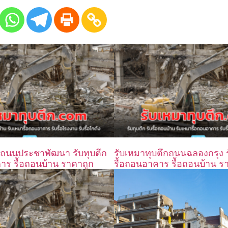
กถนนประชาพัฒนา รับทุบตึก
รับเหมาทุบตึกถนนฉลองกรุง รั
คาร รื้อถอนบ้าน ราคาถูก
รื้อถอนอาคาร รื้อถอนบ้าน ร