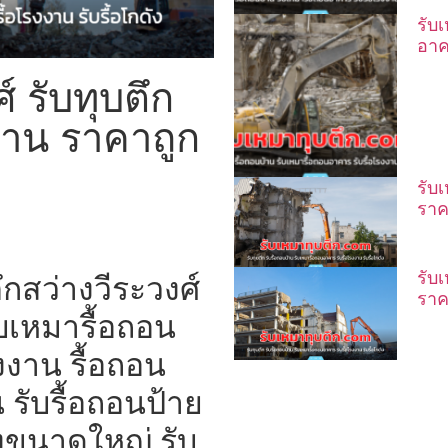
รับ
อาค
์ รับทุบตึก
้าน ราคาถูก
รับ
ราค
รับ
กสว่างวีระวงศ์
ราค
ับเหมารื้อถอน
งาน รื้อถอน
 รับรื้อถอนป้าย
งขนาดใหญ่ รับ