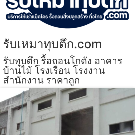
รับเหมาทุบตึก.com
รับทุบตึก รื้อถอนโกดัง อาคาร
บ้านไม้ โรงเรือน โรงงาน
สำนักงาน ราคาถูก