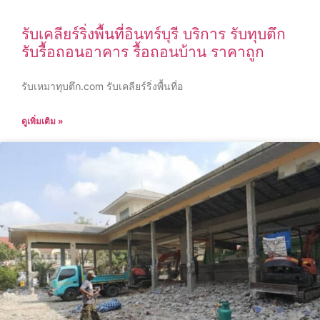
รับเคลียร์ริ่งพื้นที่อินทร์บุรี บริการ รับทุบตึก
รับรื้อถอนอาคาร รื้อถอนบ้าน ราคาถูก
รับเหมาทุบตึก.com รับเคลียร์ริ่งพื้นที่อ
ดูเพิ่มเติม »