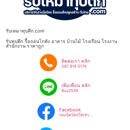
รับเหมาทุบตึก.com
รับทุบตึก รื้อถอนโกดัง อาคาร บ้านไม้ โรงเรือน โรงงาน
สำนักงาน ราคาถูก
ติดต่อเรา คลิก
087 814 5174
เพิ่มเพื่อน คลิก
Bus2536​
Facebook
รถแม็คโครให้เช่า...