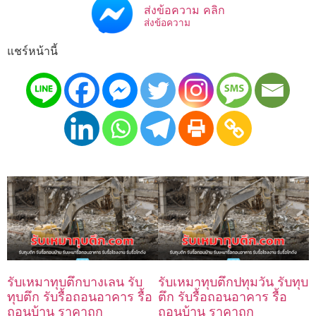
ส่งข้อความ คลิก
ส่งข้อความ
แชร์หน้านี้
รับเหมาทุบตึกบางเลน รับ
รับเหมาทุบตึกปทุมวัน รับทุบ
ทุบตึก รับรื้อถอนอาคาร รื้อ
ตึก รับรื้อถอนอาคาร รื้อ
ถอนบ้าน ราคาถูก
ถอนบ้าน ราคาถูก