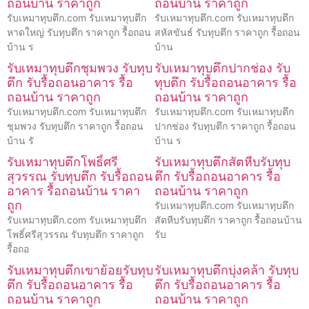
ถอนบ้าน ราคาถูก
ถอนบ้าน ราคาถูก
รับเหมาทุบตึก.com รับเหมาทุบตึก
รับเหมาทุบตึก.com รับเหมาทุบตึก
หาดใหญ่ รับทุบตึก ราคาถูก รื้อถอน
สหัสขันธ์ รับทุบตึก ราคาถูก รื้อถอน
บ้าน ร
บ้าน
รับเหมาทุบตึกชุมพวง รับทุบ
รับเหมาทุบตึกปากช่อง รับ
ตึก รับรื้อถอนอาคาร รื้อ
ทุบตึก รับรื้อถอนอาคาร รื้อ
ถอนบ้าน ราคาถูก
ถอนบ้าน ราคาถูก
รับเหมาทุบตึก.com รับเหมาทุบตึก
รับเหมาทุบตึก.com รับเหมาทุบตึก
ชุมพวง รับทุบตึก ราคาถูก รื้อถอน
ปากช่อง รับทุบตึก ราคาถูก รื้อถอน
บ้าน รั
บ้าน ร
รับเหมาทุบตึกโพธิ์ศรี
รับเหมาทุบตึกสัตหีบรับทุบ
สุวรรณ รับทุบตึก รับรื้อถอน
ตึก รับรื้อถอนอาคาร รื้อ
อาคาร รื้อถอนบ้าน ราคา
ถอนบ้าน ราคาถูก
ถูก
รับเหมาทุบตึก.com รับเหมาทุบตึก
รับเหมาทุบตึก.com รับเหมาทุบตึก
สัตหีบรับทุบตึก ราคาถูก รื้อถอนบ้าน
โพธิ์ศรีสุวรรณ รับทุบตึก ราคาถูก
รับ
รื้อถอ
รับเหมาทุบตึกเขาย้อยรับทุบ
รับเหมาทุบตึกบุ่งคล้า รับทุบ
ตึก รับรื้อถอนอาคาร รื้อ
ตึก รับรื้อถอนอาคาร รื้อ
ถอนบ้าน ราคาถูก
ถอนบ้าน ราคาถูก