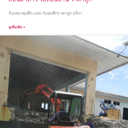
รับเหมาทุบตึก.com รับทุบตึกราคาถูก บริกา
ดูเพิ่มเติม »