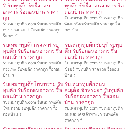
2 รับทุบตึก รับรื้อถอน
ทุบตึก รับรื้อถอนอาคาร รื้อ
อาคาร รื้อถอนบ้าน ราคา
ถอนบ้าน ราคาถูก
ถูก
รับเหมาทุบตึก.com รับเหมาทุบตึก
รับเหมาทุบตึก.com รับเหมาทุบตึก
พัฒนานิคมรับทุบตึก ราคาถูก รื้อ
ถนนบางบอน 2 รับทุบตึก ราคาถูก
ถอนบ้าน
รื้อถอนบ้
รับเหมาทุบตึกกรุงเทพ รับ
รับเหมาทุบตึกชัยบุรี รับทุบ
ทุบตึก รับรื้อถอนอาคาร รื้อ
ตึก รับรื้อถอนอาคาร รื้อ
ถอนบ้าน ราคาถูก
ถอนบ้าน ราคาถูก
รับเหมาทุบตึก.com รับเหมาทุบตึก
รับเหมาทุบตึก.com รับเหมาทุบตึก
กรุงเทพ รับทุบตึก ราคาถูก รื้อถอน
ชัยบุรี รับทุบตึก ราคาถูก รื้อถอน
บ้าน ร
บ้าน ร
รับเหมาทุบตึกโพนทราย รับ
รับเหมาทุบตึกถนน
ทุบตึก รับรื้อถอนอาคาร รื้อ
สมเด็จเจ้าพระยา รับทุบตึก
ถอนบ้าน ราคาถูก
รับรื้อถอนอาคาร รื้อถอน
บ้าน ราคาถูก
รับเหมาทุบตึก.com รับเหมาทุบตึก
โพนทราย รับทุบตึก ราคาถูก รื้อ
รับเหมาทุบตึก.com รับเหมาทุบตึก
ถอนบ้าน ร
ถนนสมเด็จเจ้าพระยา รับทุบตึก
ราคาถูก รื