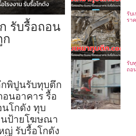
รับ
ราค
ก รับรื้อถอน
ูก
รับ
ถอน
กพิปูนรับทุบตึก
อถอนอาคาร รื้อ
นโกดัง ทุบ
้อถอนป้ายโฆษณา
่ รับรื้อโกดัง