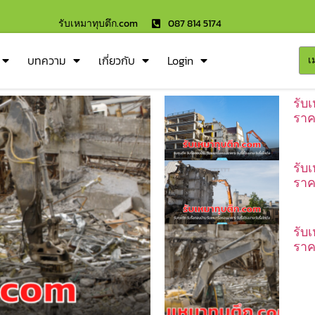
รับเหมาทุบตึก.com
087 814 5174
บทความ
เกี่ยวกับ
Login
เ
รับเ
ราค
รับ
ราค
รับ
ราค