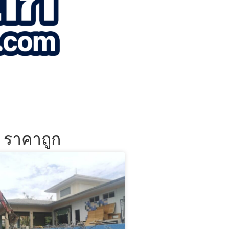
น ราคาถูก