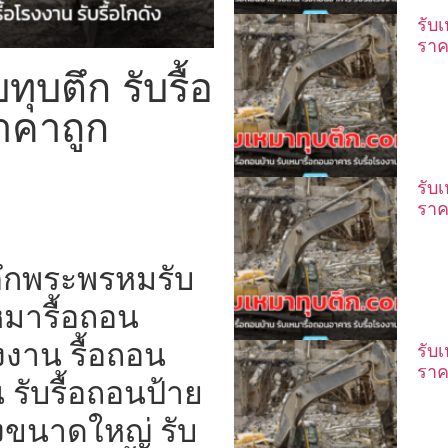
รับ
ราค
ุบตึก รับรื้อ
าคาถูก
รับ
ราค
ตึกพระพรหมรับ
หมารื้อถอน
งาน รื้อถอน
รับ
ราค
 รับรื้อถอนป้าย
งขนาดใหญ่ รับ