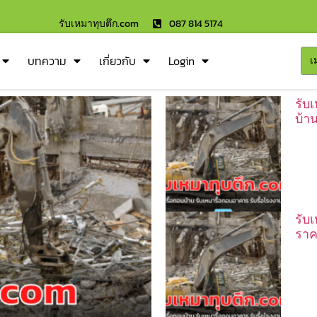
รับเหมาทุบตึก.com
087 814 5174
บทความ
เกี่ยวกับ
Login
เ
รับ
บ้า
รับ
ราค