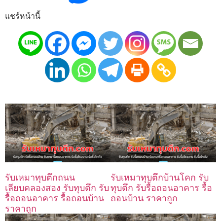
แชร์หน้านี้
รับเหมาทุบตึกถนน
รับเหมาทุบตึกบ้านโคก รับ
เลียบคลองสอง รับทุบตึก รับ
ทุบตึก รับรื้อถอนอาคาร รื้อ
รื้อถอนอาคาร รื้อถอนบ้าน
ถอนบ้าน ราคาถูก
ราคาถูก