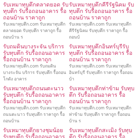
รับเหมาทุบตึกตลาดยอด รับ
รับเหมาทุบตึกคีรีรัฐนิคม รับ
ทุบตึก รับรื้อถอนอาคาร รื้อ
ทุบตึก รับรื้อถอนอาคาร รื้อ
ถอนบ้าน ราคาถูก
ถอนบ้าน ราคาถูก
รับเหมาทุบตึก.com รับเหมาทุบตึก
รับเหมาทุบตึก.com รับเหมาทุบตึก
ตลาดยอด รับทุบตึก ราคาถูก รื้อ
คีรีรัฐนิคม รับทุบตึก ราคาถูก รื้อ
ถอนบ้าน ร
ถอนบ้
รับถมดินบางระจัน บริการ
รับเหมาทุบตึกอินทร์บุรีรับ
รับทุบตึก รับรื้อถอนอาคาร
ทุบตึก รับรื้อถอนอาคาร รื้อ
รื้อถอนบ้าน ราคาถูก
ถอนบ้าน ราคาถูก
รับเหมาทุบตึก.com รับถมดิน
รับเหมาทุบตึก.com รับเหมาทุบตึก
บางระจัน บริการ รับทุบตึก รื้อถอน
อินทร์บุรี รับทุบตึก ราคาถูก รื้อถอน
โกดัง อาคาร
บ้า
รับเหมาทุบตึกถนนตะนาว
รับเหมาทุบตึกท่าข้าม รับทุบ
รับทุบตึก รับรื้อถอนอาคาร
ตึก รับรื้อถอนอาคาร รื้อ
รื้อถอนบ้าน ราคาถูก
ถอนบ้าน ราคาถูก
รับเหมาทุบตึก.com รับเหมาทุบตึก
รับเหมาทุบตึก.com รับเหมาทุบตึก
ถนนตะนาว รับทุบตึก ราคาถูก รื้อ
ท่าข้าม รับทุบตึก ราคาถูก รื้อถอน
ถอนบ้าน
บ้าน ร
รับเหมาทุบตึกยางชุมน้อย
รับเหมาทุบตึกสะเมิง รับทุบ
รับทุบตึก รับรื้อถอนอาคาร
ตึก รับรื้อถอนอาคาร รื้อ