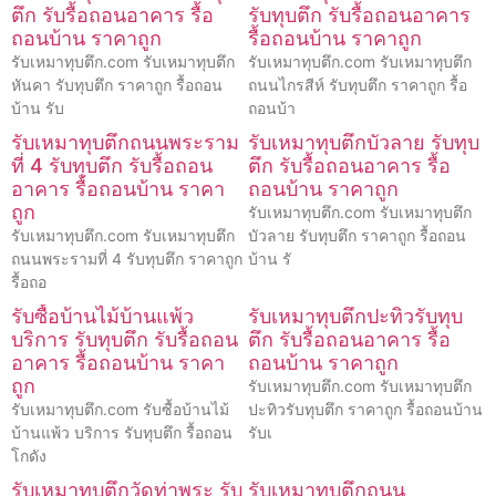
ตึก รับรื้อถอนอาคาร รื้อ
รับทุบตึก รับรื้อถอนอาคาร
ถอนบ้าน ราคาถูก
รื้อถอนบ้าน ราคาถูก
รับเหมาทุบตึก.com รับเหมาทุบตึก
รับเหมาทุบตึก.com รับเหมาทุบตึก
หันคา รับทุบตึก ราคาถูก รื้อถอน
ถนนไกรสีห์ รับทุบตึก ราคาถูก รื้อ
บ้าน รับ
ถอนบ้า
รับเหมาทุบตึกถนนพระราม
รับเหมาทุบตึกบัวลาย รับทุบ
ที่ 4 รับทุบตึก รับรื้อถอน
ตึก รับรื้อถอนอาคาร รื้อ
อาคาร รื้อถอนบ้าน ราคา
ถอนบ้าน ราคาถูก
ถูก
รับเหมาทุบตึก.com รับเหมาทุบตึก
รับเหมาทุบตึก.com รับเหมาทุบตึก
บัวลาย รับทุบตึก ราคาถูก รื้อถอน
ถนนพระรามที่ 4 รับทุบตึก ราคาถูก
บ้าน รั
รื้อถอ
รับซื้อบ้านไม้บ้านแพ้ว
รับเหมาทุบตึกปะทิวรับทุบ
บริการ รับทุบตึก รับรื้อถอน
ตึก รับรื้อถอนอาคาร รื้อ
อาคาร รื้อถอนบ้าน ราคา
ถอนบ้าน ราคาถูก
ถูก
รับเหมาทุบตึก.com รับเหมาทุบตึก
รับเหมาทุบตึก.com รับซื้อบ้านไม้
ปะทิวรับทุบตึก ราคาถูก รื้อถอนบ้าน
บ้านแพ้ว บริการ รับทุบตึก รื้อถอน
รับเ
โกดัง
รับเหมาทุบตึกวัดท่าพระ รับ
รับเหมาทุบตึกถนน