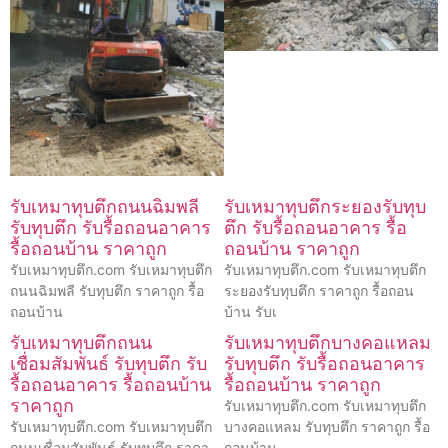
รับเหมาทุบตึกถนนฉิมพลี
รับเหมาทุบตึกระยองรับทุบ
รับทุบตึก รับรื้อถอนอาคาร
ตึก รับรื้อถอนอาคาร รื้อ
รื้อถอนบ้าน ราคาถูก
ถอนบ้าน ราคาถูก
รับเหมาทุบตึก.com รับเหมาทุบตึก
รับเหมาทุบตึก.com รับเหมาทุบตึก
ถนนฉิมพลี รับทุบตึก ราคาถูก รื้อ
ระยองรับทุบตึก ราคาถูก รื้อถอน
ถอนบ้าน
บ้าน รับเ
รับเหมาทุบตึกถนน
รับเหมาทุบตึกบางคอแหลม
เชื่อมสัมพันธ์ รับทุบตึก รับ
รับทุบตึก รับรื้อถอนอาคาร
รื้อถอนอาคาร รื้อถอนบ้าน
รื้อถอนบ้าน ราคาถูก
ราคาถูก
รับเหมาทุบตึก.com รับเหมาทุบตึก
รับเหมาทุบตึก.com รับเหมาทุบตึก
บางคอแหลม รับทุบตึก ราคาถูก รื้อ
ถนนเชื่อมสัมพันธ์ รับทุบตึก ราคา
ถอนบ้าน