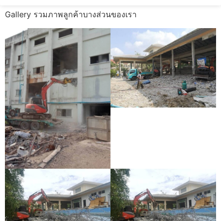
Gallery รวมภาพลูกค้าบางส่วนของเรา