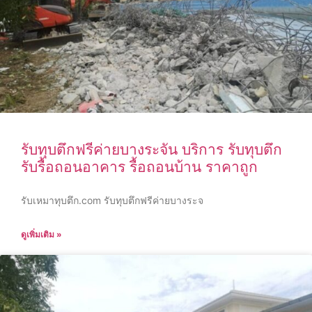
รับทุบตึกฟรีค่ายบางระจัน บริการ รับทุบตึก
รับรื้อถอนอาคาร รื้อถอนบ้าน ราคาถูก
รับเหมาทุบตึก.com รับทุบตึกฟรีค่ายบางระจ
ดูเพิ่มเติม »