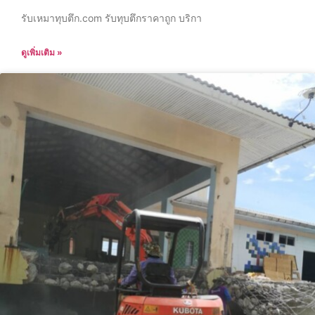
รับเหมาทุบตึก.com รับทุบตึกราคาถูก บริกา
ดูเพิ่มเติม »