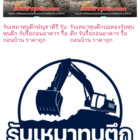
รับเหมาทุบตึกมัญจาคีรี รับ
รับเหมาทุบตึกบ่อทองรับทุบ
ทุบตึก รับรื้อถอนอาคาร รื้อ
ตึก รับรื้อถอนอาคาร รื้อ
ถอนบ้าน ราคาถูก
ถอนบ้าน ราคาถูก