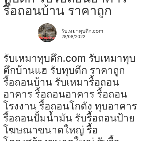
รื้อถอนบ้าน ราคาถูก
รับเหมาทุบตึก.com
28/08/2022
รับเหมาทุบตึก.com รับเหมาทุบ
ตึกบ้านแฮ รับทุบตึก ราคาถูก
รื้อถอนบ้าน รับเหมารื้อถอน
อาคาร รื้อถอนอาคาร รื้อถอน
โรงงาน รื้อถอนโกดัง ทุบอาคาร
รื้อถอนปั้มน้ำมัน รับรื้อถอนป้าย
โฆษณาขนาดใหญ่ รื้อ