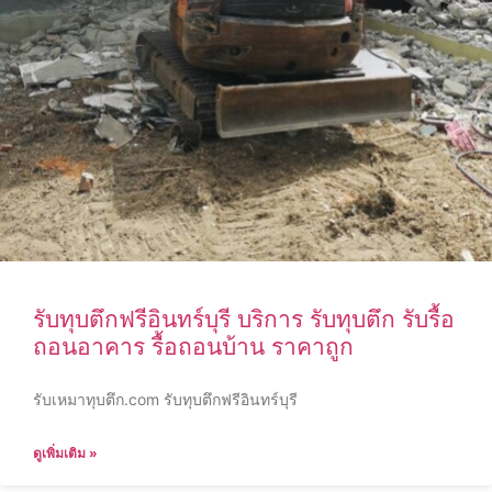
รับทุบตึกฟรีอินทร์บุรี บริการ รับทุบตึก รับรื้อ
ถอนอาคาร รื้อถอนบ้าน ราคาถูก
รับเหมาทุบตึก.com รับทุบตึกฟรีอินทร์บุรี
ดูเพิ่มเติม »