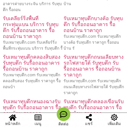
อาคารค่ายบางระจัน บริการ รับทุบ
บ้าน
ตึก รื้อถอน
รับเคลียร์ริ่งพื้นที่
รับเหมาทุบตึกบางค้อ รับทุบ
กระทุ่มแบน บริการ รับทุบ
ตึก รับรื้อถอนอาคาร รื้อ
ตึก รับรื้อถอนอาคาร รื้อ
ถอนบ้าน ราคาถูก
ถอนบ้าน ราคาถูก
รับเหมาทุบตึก.com รับเหมาทุบตึก
รับเหมาทุบตึก.com รับเคลียร์ริ่ง
บางค้อ รับทุบตึก ราคาถูก รื้อถอน
พื้นที่กระทุ่มแบน บริการ รับทุบตึก รื้
บ้าน รั
รับเหมาทุบตึกคลองสิบสอง
รับเหมาทุบตึกถนนเลียบทาง
รับทุบตึก รับรื้อถอนอาคาร
รถไฟสายใต้ รับทุบตึก รับ
รื้อถอนบ้าน ราคาถูก
รื้อถอนอาคาร รื้อถอนบ้าน
ราคาถูก
รับเหมาทุบตึก.com รับเหมาทุบตึก
คลองสิบสอง รับทุบตึก ราคาถูก รื้อ
รับเหมาทุบตึก.com รับเหมาทุบตึก
ถอนบ้า
ถนนเลียบทางรถไฟสายใต้ รับทุบตึก
ราคาถูก
รับเหมาทุบตึกหนองฉางรับ
รับเหมาทุบตึกคลองเขื่อนรับ
ทุบตึก รับรื้อถอนอาคาร รื้อ
ทุบตึก รับรื้อถอนอาคาร รื้อ
ถอนบ้าน ราคาถูก
ถอนบ้าน ราคาถูก
รับเหมาทุบตึก.com รับเหมาทุบตึก
รับเหมาทุบตึก.com รับเหมาทุบตึก
หน้าหลัก
เมนู
แชร์
เพิ่มเติม
ติดต่อ
หนองฉางรับทุบตึก ราคาถูก รื้อถอน
คลองเขื่อนรับทุบตึก ราคาถูก รื้อ