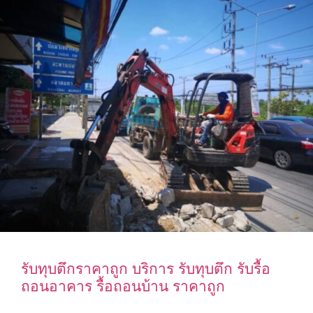
รับทุบตึกราคาถูก บริการ รับทุบตึก รับรื้อ
ถอนอาคาร รื้อถอนบ้าน ราคาถูก