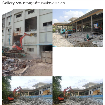
Gallery รวมภาพลูกค้าบางส่วนของเรา