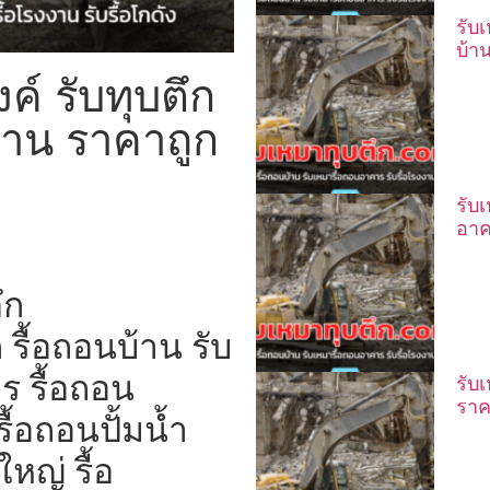
รับ
บ้า
์ รับทุบตึก
้าน ราคาถูก
รับ
อาค
ึก
 รื้อถอนบ้าน รับ
ร รื้อถอน
รับ
ราค
ื้อถอนปั้มน้ำ
ญ่ รื้อ