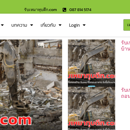
รับเหมาทุบตึก.com
087 814 5174
บทความ
เกี่ยวกับ
Login
เ
รับ
บ้า
รับ
ถอน