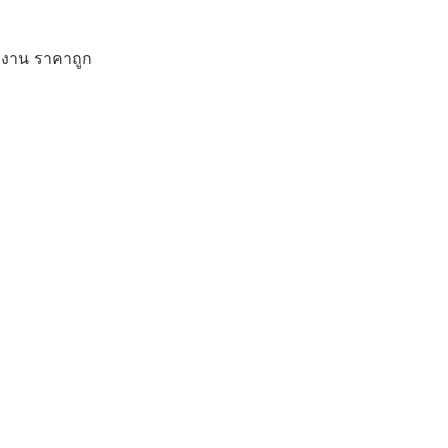
ักงาน ราคาถูก