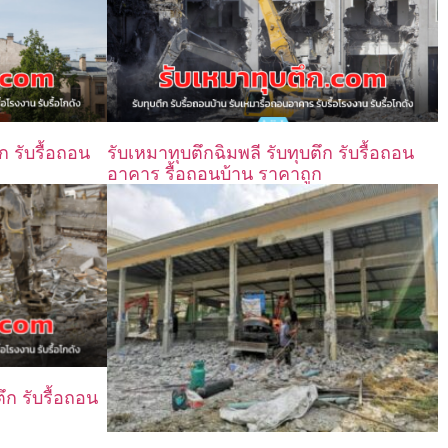
ึก รับรื้อถอน
รับเหมาทุบตึกฉิมพลี รับทุบตึก รับรื้อถอน
อาคาร รื้อถอนบ้าน ราคาถูก
ึก รับรื้อถอน