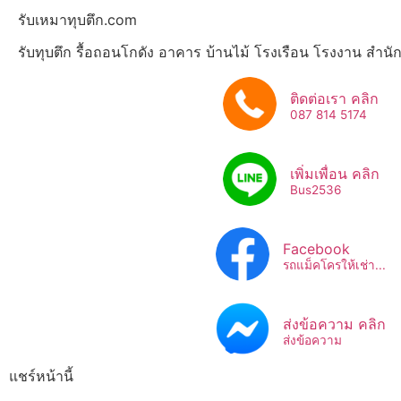
รับเหมาทุบตึก.com
รับทุบตึก รื้อถอนโกดัง อาคาร บ้านไม้ โรงเรือน โรงงาน สำน
ติดต่อเรา คลิก
087 814 5174
เพิ่มเพื่อน คลิก
Bus2536​
Facebook
รถแม็คโครให้เช่า...
ส่งข้อความ คลิก
ส่งข้อความ
แชร์หน้านี้