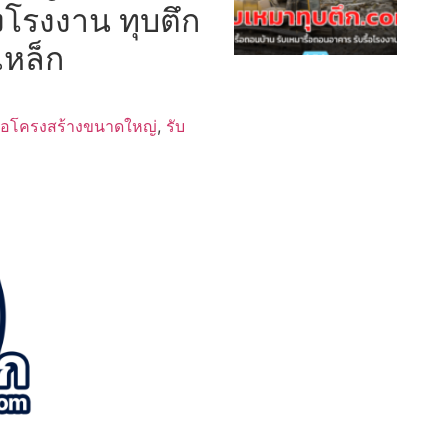
งโรงงาน ทุบตึก
เหล็ก
ื้อโครงสร้างขนาดใหญ่
,
รับ