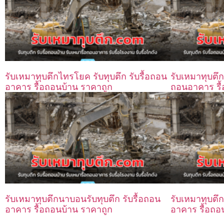
รับเหมาทุบตึกไทรโยค รับทุบตึก รับรื้อถอน
รับเหมาทุบตึก
อาคาร รื้อถอนบ้าน ราคาถูก
ถอนอาคาร รื้
รับเหมาทุบตึกนาบอนรับทุบตึก รับรื้อถอน
รับเหมาทุบตึก
อาคาร รื้อถอนบ้าน ราคาถูก
อาคาร รื้อถอ