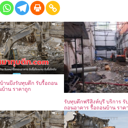
บ้านบึงรับทุบตึก รับรื้อถอน
นบ้าน ราคาถูก
รับทุบตึกฟรีสิงห์บุรี บริการ รับ
ถอนอาคาร รื้อถอนบ้าน ราคา