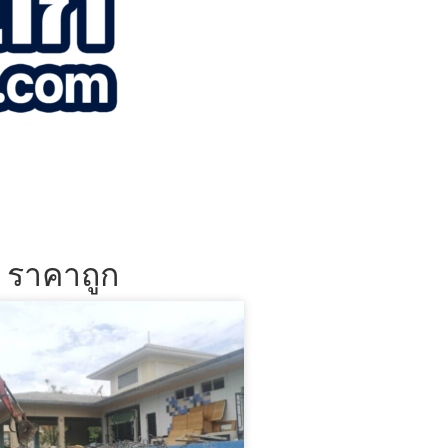
น ราคาถูก