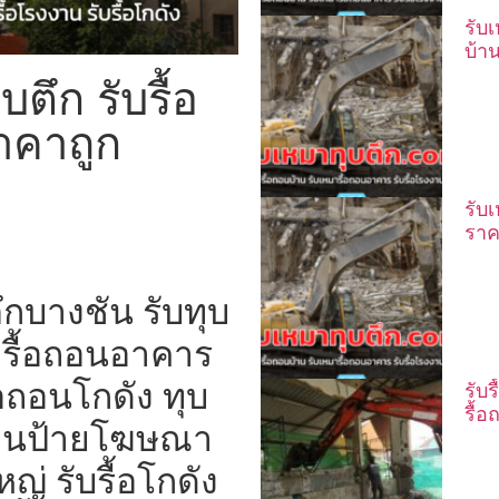
รับ
บ้า
ตึก รับรื้อ
าคาถูก
รับ
ราค
ึกบางชัน รับทุบ
มารื้อถอนอาคาร
อถอนโกดัง ทุบ
รับ
รื้
้อถอนป้ายโฆษณา
่ รับรื้อโกดัง