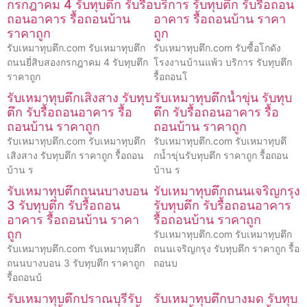
กรกฎาคม 4 รับทุบตึก รับรื้อ
บริการ รับทุบตึก รับรื้อถอน
ถอนอาคาร รื้อถอนบ้าน
อาคาร รื้อถอนบ้าน ราคา
ราคาถูก
ถูก
รับเหมาทุบตึก.com รับเหมาทุบตึก
รับเหมาทุบตึก.com รับซื้อโกดัง
ถนนยี่สิบสองกรกฎาคม 4 รับทุบตึก
โรงงานบ้านแพ้ว บริการ รับทุบตึก
ราคาถูก
รื้อถอนโ
รับเหมาทุบตึกเสิงสาง รับทุบ
รับเหมาทุบตึกน้ำขุ่น รับทุบ
ตึก รับรื้อถอนอาคาร รื้อ
ตึก รับรื้อถอนอาคาร รื้อ
ถอนบ้าน ราคาถูก
ถอนบ้าน ราคาถูก
รับเหมาทุบตึก.com รับเหมาทุบตึก
รับเหมาทุบตึก.com รับเหมาทุบตึ
เสิงสาง รับทุบตึก ราคาถูก รื้อถอน
กน้ำขุ่นรับทุบตึก ราคาถูก รื้อถอน
บ้าน ร
บ้าน ร
รับเหมาทุบตึกถนนบางบอน
รับเหมาทุบตึกถนนเจริญกรุง
3 รับทุบตึก รับรื้อถอน
รับทุบตึก รับรื้อถอนอาคาร
อาคาร รื้อถอนบ้าน ราคา
รื้อถอนบ้าน ราคาถูก
ถูก
รับเหมาทุบตึก.com รับเหมาทุบตึก
รับเหมาทุบตึก.com รับเหมาทุบตึก
ถนนเจริญกรุง รับทุบตึก ราคาถูก รื้อ
ถนนบางบอน 3 รับทุบตึก ราคาถูก
ถอนบ
รื้อถอนบ้
รับเหมาทุบตึกปราณบุรีรับ
รับเหมาทุบตึกบางมด รับทุบ