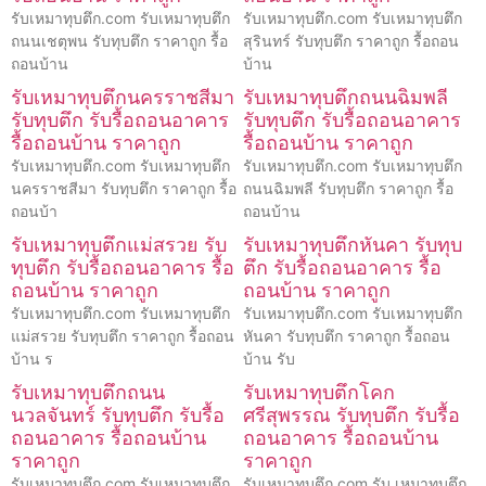
รับเหมาทุบตึก.com รับเหมาทุบตึก
รับเหมาทุบตึก.com รับเหมาทุบตึก
ถนนเชตุพน รับทุบตึก ราคาถูก รื้อ
สุรินทร์ รับทุบตึก ราคาถูก รื้อถอน
ถอนบ้าน
บ้าน
รับเหมาทุบตึกนครราชสีมา
รับเหมาทุบตึกถนนฉิมพลี
รับทุบตึก รับรื้อถอนอาคาร
รับทุบตึก รับรื้อถอนอาคาร
รื้อถอนบ้าน ราคาถูก
รื้อถอนบ้าน ราคาถูก
รับเหมาทุบตึก.com รับเหมาทุบตึก
รับเหมาทุบตึก.com รับเหมาทุบตึก
นครราชสีมา รับทุบตึก ราคาถูก รื้อ
ถนนฉิมพลี รับทุบตึก ราคาถูก รื้อ
ถอนบ้า
ถอนบ้าน
รับเหมาทุบตึกแม่สรวย รับ
รับเหมาทุบตึกหันคา รับทุบ
ทุบตึก รับรื้อถอนอาคาร รื้อ
ตึก รับรื้อถอนอาคาร รื้อ
ถอนบ้าน ราคาถูก
ถอนบ้าน ราคาถูก
รับเหมาทุบตึก.com รับเหมาทุบตึก
รับเหมาทุบตึก.com รับเหมาทุบตึก
แม่สรวย รับทุบตึก ราคาถูก รื้อถอน
หันคา รับทุบตึก ราคาถูก รื้อถอน
บ้าน ร
บ้าน รับ
รับเหมาทุบตึกถนน
รับเหมาทุบตึกโคก
นวลจันทร์ รับทุบตึก รับรื้อ
ศรีสุพรรณ รับทุบตึก รับรื้อ
ถอนอาคาร รื้อถอนบ้าน
ถอนอาคาร รื้อถอนบ้าน
ราคาถูก
ราคาถูก
รับเหมาทุบตึก.com รับเหมาทุบตึก
รับเหมาทุบตึก.com รับ เหมาทุบตึก