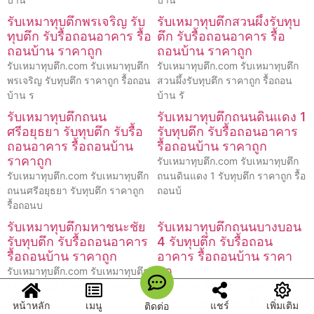
รับเหมาทุบตึกพรเจริญ รับ
รับเหมาทุบตึกสวนผึ้งรับทุบ
ทุบตึก รับรื้อถอนอาคาร รื้อ
ตึก รับรื้อถอนอาคาร รื้อ
ถอนบ้าน ราคาถูก
ถอนบ้าน ราคาถูก
รับเหมาทุบตึก.com รับเหมาทุบตึก
รับเหมาทุบตึก.com รับเหมาทุบตึก
พรเจริญ รับทุบตึก ราคาถูก รื้อถอน
สวนผึ้งรับทุบตึก ราคาถูก รื้อถอน
บ้าน ร
บ้าน รั
รับเหมาทุบตึกถนน
รับเหมาทุบตึกถนนดินแดง 1
ศรีอยุธยา รับทุบตึก รับรื้อ
รับทุบตึก รับรื้อถอนอาคาร
ถอนอาคาร รื้อถอนบ้าน
รื้อถอนบ้าน ราคาถูก
ราคาถูก
รับเหมาทุบตึก.com รับเหมาทุบตึก
รับเหมาทุบตึก.com รับเหมาทุบตึก
ถนนดินแดง 1 รับทุบตึก ราคาถูก รื้อ
ถนนศรีอยุธยา รับทุบตึก ราคาถูก
ถอนบ้
รื้อถอนบ
รับเหมาทุบตึกมหาชนะชัย
รับเหมาทุบตึกถนนบางบอน
รับทุบตึก รับรื้อถอนอาคาร
4 รับทุบตึก รับรื้อถอน
รื้อถอนบ้าน ราคาถูก
อาคาร รื้อถอนบ้าน ราคา
ถูก
รับเหมาทุบตึก.com รับเหมาทุบตึก
มหาชนะชัย รับทุบตึก ราคาถูก รื้อ
รับเหมาทุบตึก.com รับเหมาทุบตึก
ถอนบ้าน
ถนนบางบอน 4 รับทุบตึก ราคาถูก
หน้าหลัก
เมนู
แชร์
เพิ่มเติม
ติดต่อ