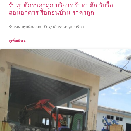
รับทุบตึกราคาถูก บริการ รับทุบตึก รับรื้อ
ถอนอาคาร รื้อถอนบ้าน ราคาถูก
รับเหมาทุบตึก.com รับทุบตึกราคาถูก บริกา
ดูเพิ่มเติม »