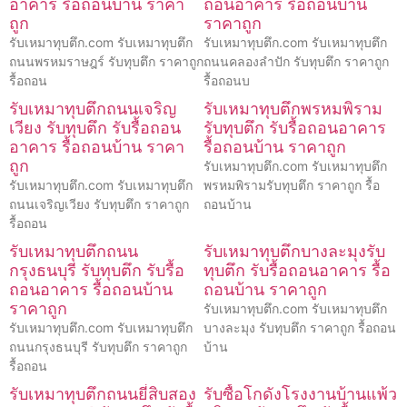
อาคาร รื้อถอนบ้าน ราคา
ถอนอาคาร รื้อถอนบ้าน
ถูก
ราคาถูก
รับเหมาทุบตึก.com รับเหมาทุบตึก
รับเหมาทุบตึก.com รับเหมาทุบตึก
ถนนพรหมราษฎร์ รับทุบตึก ราคาถูก
ถนนคลองลำปัก รับทุบตึก ราคาถูก
รื้อถอน
รื้อถอนบ
รับเหมาทุบตึกถนนเจริญ
รับเหมาทุบตึกพรหมพิราม
เวียง รับทุบตึก รับรื้อถอน
รับทุบตึก รับรื้อถอนอาคาร
อาคาร รื้อถอนบ้าน ราคา
รื้อถอนบ้าน ราคาถูก
ถูก
รับเหมาทุบตึก.com รับเหมาทุบตึก
รับเหมาทุบตึก.com รับเหมาทุบตึก
พรหมพิรามรับทุบตึก ราคาถูก รื้อ
ถนนเจริญเวียง รับทุบตึก ราคาถูก
ถอนบ้าน
รื้อถอน
รับเหมาทุบตึกถนน
รับเหมาทุบตึกบางละมุงรับ
กรุงธนบุรี รับทุบตึก รับรื้อ
ทุบตึก รับรื้อถอนอาคาร รื้อ
ถอนอาคาร รื้อถอนบ้าน
ถอนบ้าน ราคาถูก
ราคาถูก
รับเหมาทุบตึก.com รับเหมาทุบตึก
รับเหมาทุบตึก.com รับเหมาทุบตึก
บางละมุง รับทุบตึก ราคาถูก รื้อถอน
ถนนกรุงธนบุรี รับทุบตึก ราคาถูก
บ้าน
รื้อถอน
รับเหมาทุบตึกถนนยี่สิบสอง
รับซื้อโกดังโรงงานบ้านแพ้ว