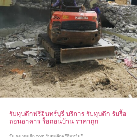
รับทุบตึกฟรีอินทร์บุรี บริการ รับทุบตึก รับรื้อ
ถอนอาคาร รื้อถอนบ้าน ราคาถูก
รับเหมาทุบตึก.com รับทุบตึกฟรีอินทร์บุรี