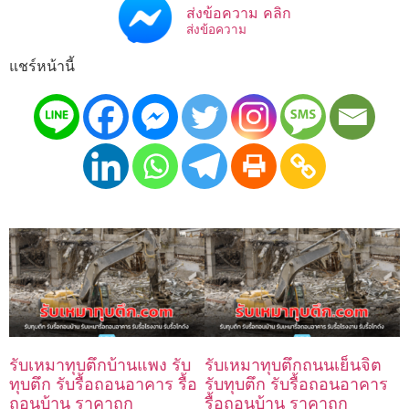
ส่งข้อความ คลิก
ส่งข้อความ
แชร์หน้านี้
รับเหมาทุบตึกบ้านแพง รับ
รับเหมาทุบตึกถนนเย็นจิต
ทุบตึก รับรื้อถอนอาคาร รื้อ
รับทุบตึก รับรื้อถอนอาคาร
ถอนบ้าน ราคาถูก
รื้อถอนบ้าน ราคาถูก