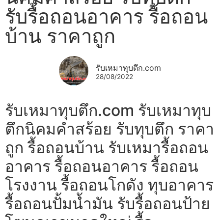
รับรื้อถอนอาคาร รื้อถอน
บ้าน ราคาถูก
รับเหมาทุบตึก.com
28/08/2022
รับเหมาทุบตึก.com รับเหมาทุบ
ตึกนิคมคำสร้อย รับทุบตึก ราคา
ถูก รื้อถอนบ้าน รับเหมารื้อถอน
อาคาร รื้อถอนอาคาร รื้อถอน
โรงงาน รื้อถอนโกดัง ทุบอาคาร
รื้อถอนปั้มน้ำมัน รับรื้อถอนป้าย