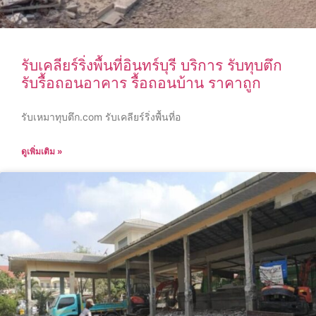
รับเคลียร์ริ่งพื้นที่อินทร์บุรี บริการ รับทุบตึก
รับรื้อถอนอาคาร รื้อถอนบ้าน ราคาถูก
รับเหมาทุบตึก.com รับเคลียร์ริ่งพื้นที่อ
ดูเพิ่มเติม »