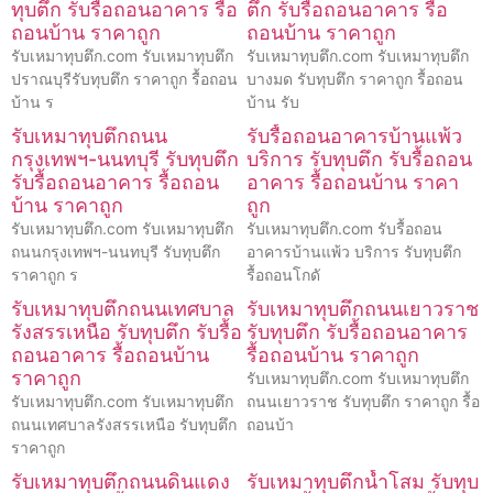
ทุบตึก รับรื้อถอนอาคาร รื้อ
ตึก รับรื้อถอนอาคาร รื้อ
ถอนบ้าน ราคาถูก
ถอนบ้าน ราคาถูก
รับเหมาทุบตึก.com รับเหมาทุบตึก
รับเหมาทุบตึก.com รับเหมาทุบตึก
ปราณบุรีรับทุบตึก ราคาถูก รื้อถอน
บางมด รับทุบตึก ราคาถูก รื้อถอน
บ้าน ร
บ้าน รับ
รับเหมาทุบตึกถนน
รับรื้อถอนอาคารบ้านแพ้ว
กรุงเทพฯ-นนทบุรี รับทุบตึก
บริการ รับทุบตึก รับรื้อถอน
รับรื้อถอนอาคาร รื้อถอน
อาคาร รื้อถอนบ้าน ราคา
บ้าน ราคาถูก
ถูก
รับเหมาทุบตึก.com รับเหมาทุบตึก
รับเหมาทุบตึก.com รับรื้อถอน
ถนนกรุงเทพฯ-นนทบุรี รับทุบตึก
อาคารบ้านแพ้ว บริการ รับทุบตึก
ราคาถูก ร
รื้อถอนโกดั
รับเหมาทุบตึกถนนเทศบาล
รับเหมาทุบตึกถนนเยาวราช
รังสรรเหนือ รับทุบตึก รับรื้อ
รับทุบตึก รับรื้อถอนอาคาร
ถอนอาคาร รื้อถอนบ้าน
รื้อถอนบ้าน ราคาถูก
ราคาถูก
รับเหมาทุบตึก.com รับเหมาทุบตึก
รับเหมาทุบตึก.com รับเหมาทุบตึก
ถนนเยาวราช รับทุบตึก ราคาถูก รื้อ
ถนนเทศบาลรังสรรเหนือ รับทุบตึก
ถอนบ้า
ราคาถูก
รับเหมาทุบตึกถนนดินแดง
รับเหมาทุบตึกน้ำโสม รับทุบ