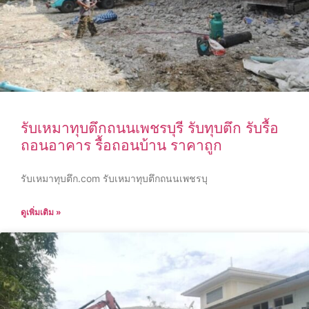
รับเหมาทุบตึกถนนเพชรบุรี รับทุบตึก รับรื้อ
ถอนอาคาร รื้อถอนบ้าน ราคาถูก
รับเหมาทุบตึก.com รับเหมาทุบตึกถนนเพชรบุ
ดูเพิ่มเติม »