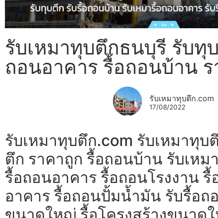
รับเหมาทุบตึกธนบุรี รับทุบต
ถอนอาคาร รื้อถอนบ้าน ร
รับเหมาทุบตึก.com
17/08/2022
รับเหมาทุบตึก.com รับเหมาทุบตึ
ตึก ราคาถูก รื้อถอนบ้าน รับเห
รื้อถอนอาคาร รื้อถอนโรงงาน รื้
อาคาร รื้อถอนปั้มน้ำมัน รับรื
ขนาดใหญ่ รื้อโครงสร้างขนาดใหญ