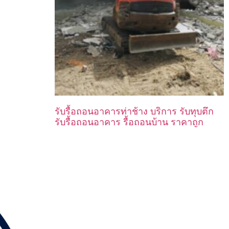
รับรื้อถอนอาคารท่าช้าง บริการ รับทุบตึก
รับรื้อถอนอาคาร รื้อถอนบ้าน ราคาถูก