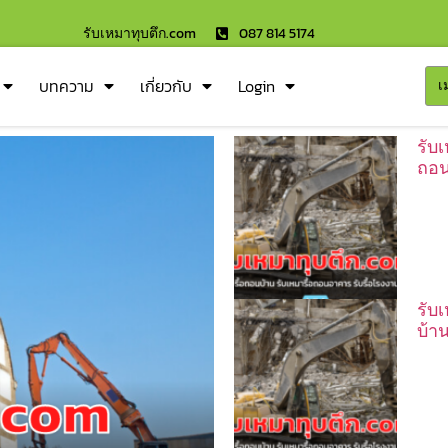
รับเหมาทุบตึก.com
087 814 5174
บทความ
เกี่ยวกับ
Login
เ
รับ
ถอน
รับ
บ้า