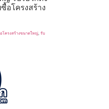
บซื้อโครงสร้าง
ื้อโครงสร้างขนาดใหญ่
,
รับ