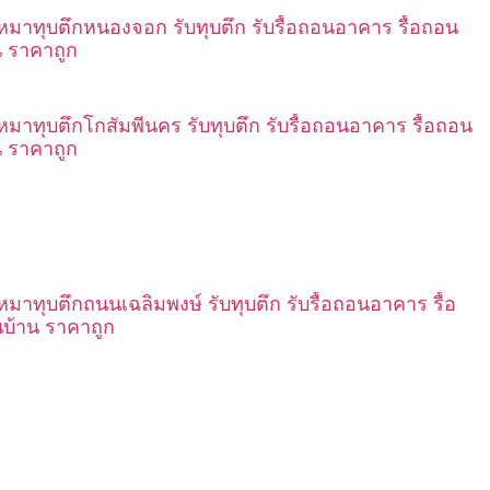
เหมาทุบตึกหนองจอก รับทุบตึก รับรื้อถอนอาคาร รื้อถอน
น ราคาถูก
เหมาทุบตึกโกสัมพีนคร รับทุบตึก รับรื้อถอนอาคาร รื้อถอน
น ราคาถูก
เหมาทุบตึกถนนเฉลิมพงษ์ รับทุบตึก รับรื้อถอนอาคาร รื้อ
บ้าน ราคาถูก