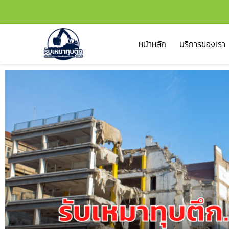
หน้าหลัก
บริการของเรา