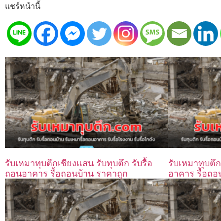
แชร์หน้านี้
รับเหมาทุบตึกเชียงแสน รับทุบตึก รับรื้อ
รับเหมาทุบตึ
ถอนอาคาร รื้อถอนบ้าน ราคาถูก
อาคาร รื้อถอ