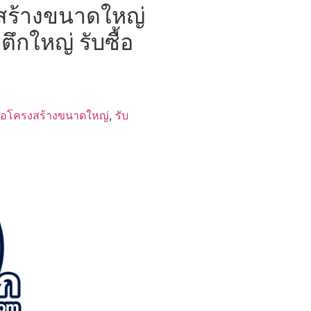
สร้างขนาดใหญ่
ตึกใหญ่ รับซื้อ
ื้อโครงสร้างขนาดใหญ่
,
รับ