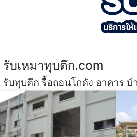
รับเหมาทุบตึก.com
รับทุบตึก รื้อถอนโกดัง อาคาร บ