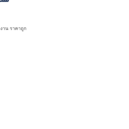
ักงาน ราคาถูก