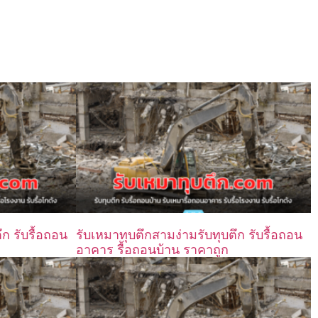
ก รับรื้อถอน
รับเหมาทุบตึกสามง่ามรับทุบตึก รับรื้อถอน
อาคาร รื้อถอนบ้าน ราคาถูก