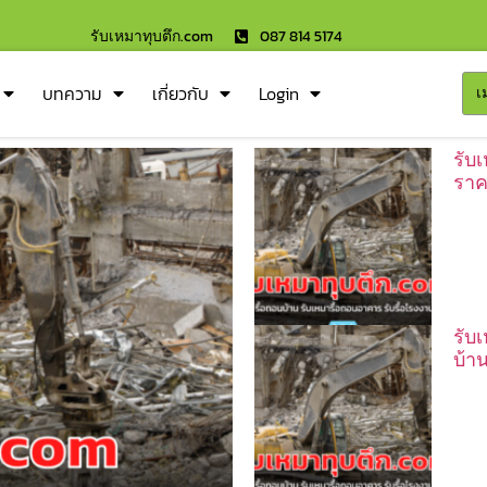
รับเหมาทุบตึก.com
087 814 5174
บทความ
เกี่ยวกับ
Login
เ
รับ
ราค
รับ
บ้า