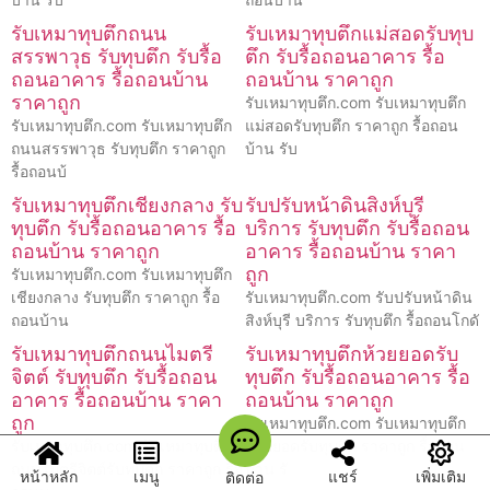
รับเหมาทุบตึกถนน
รับเหมาทุบตึกแม่สอดรับทุบ
สรรพาวุธ รับทุบตึก รับรื้อ
ตึก รับรื้อถอนอาคาร รื้อ
ถอนอาคาร รื้อถอนบ้าน
ถอนบ้าน ราคาถูก
ราคาถูก
รับเหมาทุบตึก.com รับเหมาทุบตึก
รับเหมาทุบตึก.com รับเหมาทุบตึก
แม่สอดรับทุบตึก ราคาถูก รื้อถอน
ถนนสรรพาวุธ รับทุบตึก ราคาถูก
บ้าน รับ
รื้อถอนบ้
รับเหมาทุบตึกเชียงกลาง รับ
รับปรับหน้าดินสิงห์บุรี
ทุบตึก รับรื้อถอนอาคาร รื้อ
บริการ รับทุบตึก รับรื้อถอน
ถอนบ้าน ราคาถูก
อาคาร รื้อถอนบ้าน ราคา
ถูก
รับเหมาทุบตึก.com รับเหมาทุบตึก
เชียงกลาง รับทุบตึก ราคาถูก รื้อ
รับเหมาทุบตึก.com รับปรับหน้าดิน
ถอนบ้าน
สิงห์บุรี บริการ รับทุบตึก รื้อถอนโกดั
รับเหมาทุบตึกถนนไมตรี
รับเหมาทุบตึกห้วยยอดรับ
จิตต์ รับทุบตึก รับรื้อถอน
ทุบตึก รับรื้อถอนอาคาร รื้อ
อาคาร รื้อถอนบ้าน ราคา
ถอนบ้าน ราคาถูก
ถูก
รับเหมาทุบตึก.com รับเหมาทุบตึก
รับเหมาทุบตึก.com รับเหมาทุบตึก
ห้วยยอดรับทุบตึก ราคาถูก รื้อถอน
ถนนไมตรีจิตต์รับทุบตึก ราคาถูก รื้อ
บ้าน รั
หน้าหลัก
เมนู
แชร์
เพิ่มเติม
ติดต่อ