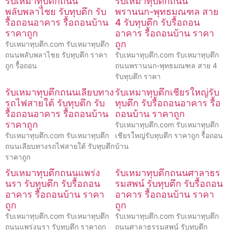
รับเหมาทุบตึกถนน
รับเหมาทุบตึกถนน
พลับพลาไชย รับทุบตึก รับ
พรานนก-พุทธมณฑล สาย
รื้อถอนอาคาร รื้อถอนบ้าน
4 รับทุบตึก รับรื้อถอน
ราคาถูก
อาคาร รื้อถอนบ้าน ราคา
ถูก
รับเหมาทุบตึก.com รับเหมาทุบตึก
ถนนพลับพลาไชย รับทุบตึก ราคา
รับเหมาทุบตึก.com รับเหมาทุบตึก
ถูก รื้อถอน
ถนนพรานนก-พุทธมณฑล สาย 4
รับทุบตึก ราคา
รับเหมาทุบตึกถนนเลียบทาง
รับเหมาทุบตึกเชียรใหญ่รับ
รถไฟสายใต้ รับทุบตึก รับ
ทุบตึก รับรื้อถอนอาคาร รื้อ
รื้อถอนอาคาร รื้อถอนบ้าน
ถอนบ้าน ราคาถูก
ราคาถูก
รับเหมาทุบตึก.com รับเหมาทุบตึก
รับเหมาทุบตึก.com รับเหมาทุบตึก
เชียรใหญ่รับทุบตึก ราคาถูก รื้อถอน
ถนนเลียบทางรถไฟสายใต้ รับทุบตึก
บ้าน
ราคาถูก
รับเหมาทุบตึกถนนแพร่ง
รับเหมาทุบตึกถนนศาลาธร
นรา รับทุบตึก รับรื้อถอน
รมสพน์ รับทุบตึก รับรื้อถอน
อาคาร รื้อถอนบ้าน ราคา
อาคาร รื้อถอนบ้าน ราคา
ถูก
ถูก
รับเหมาทุบตึก.com รับเหมาทุบตึก
รับเหมาทุบตึก.com รับเหมาทุบตึก
ถนนแพร่งนรา รับทุบตึก ราคาถูก
ถนนศาลาธรรมสพน์ รับทุบตึก