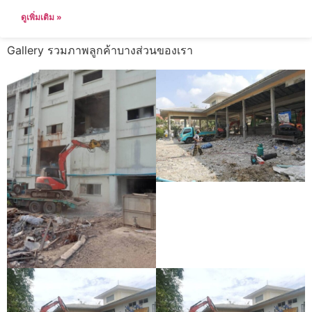
ดูเพิ่มเติม »
Gallery รวมภาพลูกค้าบางส่วนของเรา