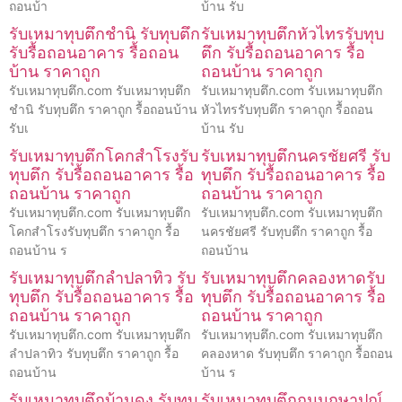
ถอนบ้า
บ้าน รับ
รับเหมาทุบตึกชำนิ รับทุบตึก
รับเหมาทุบตึกหัวไทรรับทุบ
รับรื้อถอนอาคาร รื้อถอน
ตึก รับรื้อถอนอาคาร รื้อ
บ้าน ราคาถูก
ถอนบ้าน ราคาถูก
รับเหมาทุบตึก.com รับเหมาทุบตึก
รับเหมาทุบตึก.com รับเหมาทุบตึก
ชำนิ รับทุบตึก ราคาถูก รื้อถอนบ้าน
หัวไทรรับทุบตึก ราคาถูก รื้อถอน
รับเ
บ้าน รับ
รับเหมาทุบตึกโคกสำโรงรับ
รับเหมาทุบตึกนครชัยศรี รับ
ทุบตึก รับรื้อถอนอาคาร รื้อ
ทุบตึก รับรื้อถอนอาคาร รื้อ
ถอนบ้าน ราคาถูก
ถอนบ้าน ราคาถูก
รับเหมาทุบตึก.com รับเหมาทุบตึก
รับเหมาทุบตึก.com รับเหมาทุบตึก
โคกสำโรงรับทุบตึก ราคาถูก รื้อ
นครชัยศรี รับทุบตึก ราคาถูก รื้อ
ถอนบ้าน ร
ถอนบ้าน
รับเหมาทุบตึกลำปลาทิว รับ
รับเหมาทุบตึกคลองหาดรับ
ทุบตึก รับรื้อถอนอาคาร รื้อ
ทุบตึก รับรื้อถอนอาคาร รื้อ
ถอนบ้าน ราคาถูก
ถอนบ้าน ราคาถูก
รับเหมาทุบตึก.com รับเหมาทุบตึก
รับเหมาทุบตึก.com รับเหมาทุบตึก
ลำปลาทิว รับทุบตึก ราคาถูก รื้อ
คลองหาด รับทุบตึก ราคาถูก รื้อถอน
ถอนบ้าน
บ้าน ร
รับเหมาทุบตึกบ้านดุง รับทุบ
รับเหมาทุบตึกถนนกษาปณ์