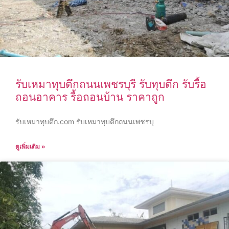
รับเหมาทุบตึกถนนเพชรบุรี รับทุบตึก รับรื้อ
ถอนอาคาร รื้อถอนบ้าน ราคาถูก
รับเหมาทุบตึก.com รับเหมาทุบตึกถนนเพชรบุ
ดูเพิ่มเติม »