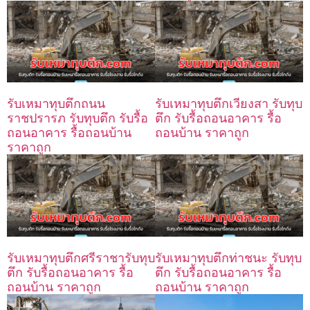
รับเหมาทุบตึกถนน
รับเหมาทุบตึกเวียงสา รับทุบ
ราชปรารภ รับทุบตึก รับรื้อ
ตึก รับรื้อถอนอาคาร รื้อ
ถอนอาคาร รื้อถอนบ้าน
ถอนบ้าน ราคาถูก
ราคาถูก
รับเหมาทุบตึกศรีราชารับทุบ
รับเหมาทุบตึกท่าชนะ รับทุบ
ตึก รับรื้อถอนอาคาร รื้อ
ตึก รับรื้อถอนอาคาร รื้อ
ถอนบ้าน ราคาถูก
ถอนบ้าน ราคาถูก