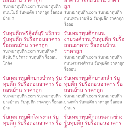
ถอนบ้าน ราคาถูก
อาคาร รื้อถอนบ้าน ราคา
ถูก
รับเหมาทุบตึก.com รับเหมาทุบตึก
ถนนโยธี รับทุบตึก ราคาถูก รื้อถอน
รับเหมาทุบตึก.com รับเหมาทุบตึก
บ้าน ร
ถนนพระรามที่ 2 รับทุบตึก ราคาถูก
รื้อถอ
รับทุบตึกฟรีสิงห์บุรี บริการ
รับเหมาทุบตึกถนน
รับทุบตึก รับรื้อถอนอาคาร
งามวงศ์วาน รับทุบตึก รับรื้อ
รื้อถอนบ้าน ราคาถูก
ถอนอาคาร รื้อถอนบ้าน
ราคาถูก
รับเหมาทุบตึก.com รับทุบตึกฟรี
สิงห์บุรี บริการ รับทุบตึก รื้อถอน
รับเหมาทุบตึก.com รับเหมาทุบตึก
โกดัง
ถนนงามวงศ์วาน รับทุบตึก ราคาถูก
รื้อถอน
รับเหมาทุบตึกบางบำหรุ รับ
รับเหมาทุบตึกบางกล่ำ รับ
ทุบตึก รับรื้อถอนอาคาร รื้อ
ทุบตึก รับรื้อถอนอาคาร รื้อ
ถอนบ้าน ราคาถูก
ถอนบ้าน ราคาถูก
รับเหมาทุบตึก.com รับเหมาทุบตึก
รับเหมาทุบตึก.com รับเหมาทุบตึก
บางบำหรุ รับทุบตึก ราคาถูก รื้อถอน
บางกล่ำ รับทุบตึก ราคาถูก รื้อถอน
บ้าน
บ้าน ร
รับเหมาทุบตึกไทรงาม รับ
รับเหมาทุบตึกถนนดาวข่าง
ทุบตึก รับรื้อถอนอาคาร รื้อ
รับทุบตึก รับรื้อถอนอาคาร