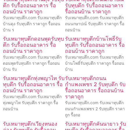
ตึก รับรื้อถอนอาคาร รื้อ
รับทุบตึก รับรื้อถอนอาคาร
ถอนบ้าน ราคาถูก
รื้อถอนบ้าน ราคาถูก
รับเหมาทุบตึก.com รับเหมาทุบตึก
รับเหมาทุบตึก.com รับเหมาทุบตึก
บ้านดุง รับทุบตึก ราคาถูก รื้อถอน
ถนนกษาปณ์ รับทุบตึก ราคาถูก รื้อ
บ้าน ร
ถอนบ้าน
รับเหมาทุบตึกดอนพุดรับทุบ
รับเหมาทุบตึกบ้านโพธิ์รับ
ตึก รับรื้อถอนอาคาร รื้อ
ทุบตึก รับรื้อถอนอาคาร รื้อ
ถอนบ้าน ราคาถูก
ถอนบ้าน ราคาถูก
รับเหมาทุบตึก.com รับเหมาทุบตึก
รับเหมาทุบตึก.com รับเหมาทุบตึก
ดอนพุดรับทุบตึก ราคาถูก รื้อถอน
บ้านโพธิ์รับทุบตึก ราคาถูก รื้อถอน
บ้าน รับ
บ้าน
รับเหมาทุบตึกทุ่งพญาไท รับ
รับเหมาทุบตึกถนน
ทุบตึก รับรื้อถอนอาคาร รื้อ
กำแพงเพชร 2 รับทุบตึก รับ
ถอนบ้าน ราคาถูก
รื้อถอนอาคาร รื้อถอนบ้าน
ราคาถูก
รับเหมาทุบตึก.com รับเหมาทุบตึก
ทุ่งพญาไท รับทุบตึก ราคาถูก รื้อ
รับเหมาทุบตึก.com รับเหมาทุบตึก
ถอนบ้าน
ถนนกำแพงเพชร 2 รับทุบตึก ราคา
ถูก รื้อถอ
รับเหมาทุบตึกเวียงหนอง
รับเหมาทุบตึกคันนายาว รับ
ล่อง รับทุบตึก รับรื้อถอน
ทุบตึก รับรื้อถอนอาคาร รื้อ