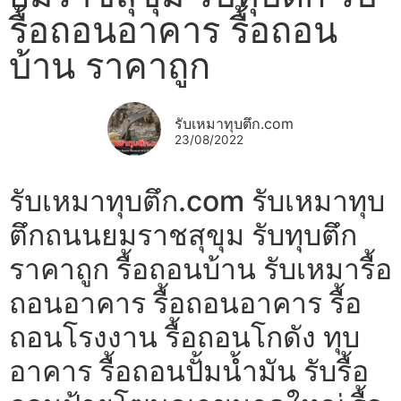
รื้อถอนอาคาร รื้อถอน
บ้าน ราคาถูก
รับเหมาทุบตึก.com
23/08/2022
รับเหมาทุบตึก.com รับเหมาทุบ
ตึกถนนยมราชสุขุม รับทุบตึก
ราคาถูก รื้อถอนบ้าน รับเหมารื้อ
ถอนอาคาร รื้อถอนอาคาร รื้อ
ถอนโรงงาน รื้อถอนโกดัง ทุบ
อาคาร รื้อถอนปั้มน้ำมัน รับรื้อ