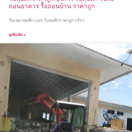
ถอนอาคาร รื้อถอนบ้าน ราคาถูก
รับเหมาทุบตึก.com รับทุบตึกราคาถูก บริกา
ดูเพิ่มเติม »