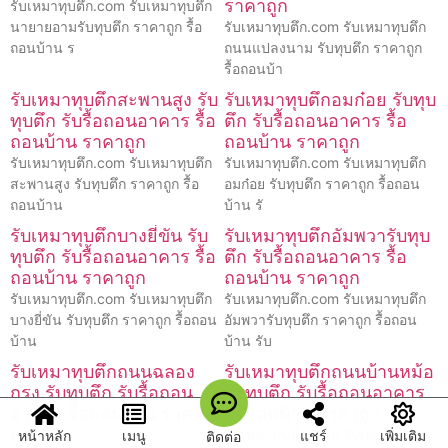
ราคาถูก
รับเหมาทุบตึก.com รับเหมาทุบตึก
นายายอามรับทุบตึก ราคาถูก รื้อ
รับเหมาทุบตึก.com รับเหมาทุบตึก
ถอนบ้าน ร
ถนนแปลงนาม รับทุบตึก ราคาถูก
รื้อถอนบ้า
รับเหมาทุบตึกสะพานสูง รับ
รับเหมาทุบตึกอมก๋อย รับทุบ
ทุบตึก รับรื้อถอนอาคาร รื้อ
ตึก รับรื้อถอนอาคาร รื้อ
ถอนบ้าน ราคาถูก
ถอนบ้าน ราคาถูก
รับเหมาทุบตึก.com รับเหมาทุบตึก
รับเหมาทุบตึก.com รับเหมาทุบตึก
สะพานสูง รับทุบตึก ราคาถูก รื้อ
อมก๋อย รับทุบตึก ราคาถูก รื้อถอน
ถอนบ้าน
บ้าน รั
รับเหมาทุบตึกบางยี่ขัน รับ
รับเหมาทุบตึกอัมพวารับทุบ
ทุบตึก รับรื้อถอนอาคาร รื้อ
ตึก รับรื้อถอนอาคาร รื้อ
ถอนบ้าน ราคาถูก
ถอนบ้าน ราคาถูก
รับเหมาทุบตึก.com รับเหมาทุบตึก
รับเหมาทุบตึก.com รับเหมาทุบตึก
บางยี่ขัน รับทุบตึก ราคาถูก รื้อถอน
อัมพวารับทุบตึก ราคาถูก รื้อถอน
บ้าน
บ้าน รับ
รับเหมาทุบตึกถนนฉลอง
รับเหมาทุบตึกถนนบ้านหม้อ
กรุง รับทุบตึก รับรื้อถอน
รับทุบตึก รับรื้อถอนอาคาร
อาคาร รื้อถอนบ้าน ราคา
รื้อถอนบ้าน ราคาถูก
ถูก
หน้าหลัก
เมนู
แชร์
เพิ่มเติม
รับเหมาทุบตึก.com รับเหมาทุบตึก
ติดต่อ