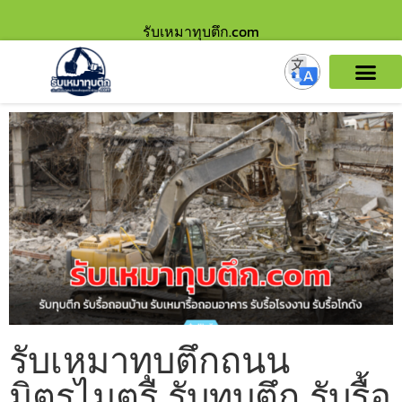
รับเหมาทุบตึก.com
รับเหมาทุบตึกถนน
มิตรไมตรี รับทุบตึก รับรื้อ