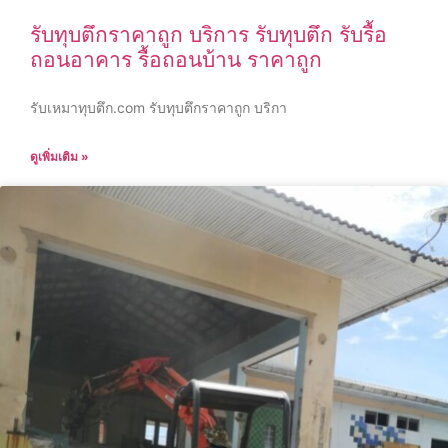
รับทุบตึกราคาถูก บริการ รับทุบตึก รับรื้อ
ถอนอาคาร รื้อถอนบ้าน ราคาถูก
รับเหมาทุบตึก.com รับทุบตึกราคาถูก บริกา
ดูเพิ่มเติม »