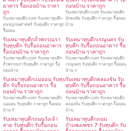
อาคาร รื้อถอนบ้าน ราคา
ถอนบ้าน ราคาถูก
ถูก
รับเหมาทุบตึก.com รับเหมาทุบตึก
รับเหมาทุบตึก.com รับเหมาทุบตึก
ปักธงชัย รับทุบตึก ราคาถูก รื้อถอน
ถนนบูรณศาสตร์ รับทุบตึก ราคาถูก
บ้าน
รื้อถอน
รับเหมาทุบตึกถ้ำพรรณรา
รับเหมาทุบตึกเรณูนคร รับ
รับทุบตึก รับรื้อถอนอาคาร
ทุบตึก รับรื้อถอนอาคาร รื้อ
รื้อถอนบ้าน ราคาถูก
ถอนบ้าน ราคาถูก
รับเหมาทุบตึก.com รับเหมาทุบตึก
รับเหมาทุบตึก.com รับเหมาทุบตึก
ถ้ำพรรณรารับทุบตึก ราคาถูก รื้อ
เรณูนคร รับทุบตึก ราคาถูก รื้อถอน
ถอนบ้าน
บ้าน ร
รับเหมาทุบตึกแม่ออน รับทุบ
รับเหมาทุบตึกคลองจั่น รับ
ตึก รับรื้อถอนอาคาร รื้อ
ทุบตึก รับรื้อถอนอาคาร รื้อ
ถอนบ้าน ราคาถูก
ถอนบ้าน ราคาถูก
รับเหมาทุบตึก.com รับเหมาทุบตึก
รับเหมาทุบตึก.com รับเหมาทุบตึก
แม่ออน รับทุบตึก ราคาถูก รื้อถอน
คลองจั่น รับทุบตึก ราคาถูก รื้อถอน
บ้าน รั
บ้าน
รับเหมาทุบตึกถนนวังเจ้า
รับเหมาทุบตึกถนน
สาย รับทุบตึก รับรื้อถอน
กำแพงเพชร 7 รับทุบตึก รับ