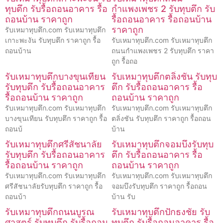
ทุบตึก รับรื้อถอนอาคาร รื้อ
กำแพงเพชร 2 รับทุบตึก รับ
ถอนบ้าน ราคาถูก
รื้อถอนอาคาร รื้อถอนบ้าน
ราคาถูก
รับเหมาทุบตึก.com รับเหมาทุบตึก
เกาะพะงัน รับทุบตึก ราคาถูก รื้อ
รับเหมาทุบตึก.com รับเหมาทุบตึก
ถอนบ้าน
ถนนกำแพงเพชร 2 รับทุบตึก ราคา
ถูก รื้อถอ
รับเหมาทุบตึกบางขุนเทียน
รับเหมาทุบตึกตลิ่งชัน รับทุบ
รับทุบตึก รับรื้อถอนอาคาร
ตึก รับรื้อถอนอาคาร รื้อ
รื้อถอนบ้าน ราคาถูก
ถอนบ้าน ราคาถูก
รับเหมาทุบตึก.com รับเหมาทุบตึก
รับเหมาทุบตึก.com รับเหมาทุบตึก
บางขุนเทียน รับทุบตึก ราคาถูก รื้อ
ตลิ่งชัน รับทุบตึก ราคาถูก รื้อถอน
ถอนบ้
บ้าน
รับเหมาทุบตึกศรีสัชนาลัย
รับเหมาทุบตึกจอมบึงรับทุบ
รับทุบตึก รับรื้อถอนอาคาร
ตึก รับรื้อถอนอาคาร รื้อ
รื้อถอนบ้าน ราคาถูก
ถอนบ้าน ราคาถูก
รับเหมาทุบตึก.com รับเหมาทุบตึก
รับเหมาทุบตึก.com รับเหมาทุบตึก
ศรีสัชนาลัยรับทุบตึก ราคาถูก รื้อ
จอมบึงรับทุบตึก ราคาถูก รื้อถอน
ถอนบ้า
บ้าน รับ
รับเหมาทุบตึกถนนบูรณ
รับเหมาทุบตึกปักธงชัย รับ
ศาสตร์ รับทุบตึก รับรื้อถอน
ทุบตึก รับรื้อถอนอาคาร รื้อ