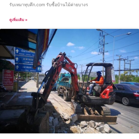
รับเหมาทุบตึก.com รับซื้อบ้านไม้ค่ายบางร
ดูเพิ่มเติม »