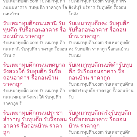
รับเหมาทุบตึก.com รับเหมาทุบตึก
รับเหมาทุบตึก.com รับทุบตึกฟรี
ถนนมหาราช รับทุบตึก ราคาถูก รื้อ
สิงห์บุรี บริการ รับทุบตึก รื้อถอน
ถอนบ้าน
โกดัง
รับเหมาทุบตึกถนนตานี รับ
รับเหมาทุบตึกคง รับทุบตึก
ทุบตึก รับรื้อถอนอาคาร รื้อ
รับรื้อถอนอาคาร รื้อถอน
ถอนบ้าน ราคาถูก
บ้าน ราคาถูก
รับเหมาทุบตึก.com รับเหมาทุบตึก
รับเหมาทุบตึก.com รับเหมาทุบตึก
ถนนตานี รับทุบตึก ราคาถูก รื้อถอน
คง รับทุบตึก ราคาถูก รื้อถอนบ้าน
บ้าน ร
รับเหม
รับเหมาทุบตึกถนนเทศบาล
รับเหมาทุบตึกนบพิตำรับทุบ
รังสรรใต้ รับทุบตึก รับรื้อ
ตึก รับรื้อถอนอาคาร รื้อ
ถอนอาคาร รื้อถอนบ้าน
ถอนบ้าน ราคาถูก
ราคาถูก
รับเหมาทุบตึก.com รับเหมาทุบตึกน
รับเหมาทุบตึก.com รับเหมาทุบตึก
บพิตำรับทุบตึก ราคาถูก รื้อถอนบ้าน
ถนนเทศบาลรังสรรใต้ รับทุบตึก
รับ
ราคาถูก รื
รับเหมาทุบตึกถนนประชา
รับเหมาทุบตึกตรังรับทุบตึก
สำราญ รับทุบตึก รับรื้อถอน
รับรื้อถอนอาคาร รื้อถอน
อาคาร รื้อถอนบ้าน ราคา
บ้าน ราคาถูก
ถูก
รับเหมาทุบตึก.com รับเหมาทุบตึก