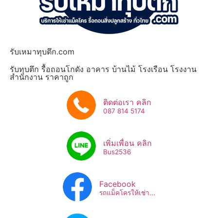
รับเหมาทุบตึก.com
รับทุบตึก รื้อถอนโกดัง อาคาร บ้านไม้ โรงเรือน โรงงาน
สำนักงาน ราคาถูก
ติดต่อเรา คลิก
087 814 5174
เพิ่มเพื่อน คลิก
Bus2536​
Facebook
รถแม็คโครให้เช่า...