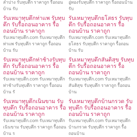
ลำปาง รับทุบตึก ราคาถูก รื้อถอน
อู่ทองรับทุบตึก ราคาถูก รื้อถอนบ้าน
บ้าน รับ
รับ
รับเหมาทุบตึกท่าแพ รับทุบ
รับเหมาทุบตึกยโสธร รับทุบ
ตึก รับรื้อถอนอาคาร รื้อ
ตึก รับรื้อถอนอาคาร รื้อ
ถอนบ้าน ราคาถูก
ถอนบ้าน ราคาถูก
รับเหมาทุบตึก.com รับเหมาทุบตึก
รับเหมาทุบตึก.com รับเหมาทุบตึก
ท่าแพ รับทุบตึก ราคาถูก รื้อถอน
ยโสธร รับทุบตึก ราคาถูก รื้อถอน
บ้าน รับ
บ้าน รับ
รับเหมาทุบตึกท่าช้างรับทุบ
รับเหมาทุบตึกสันติสุข รับทุบ
ตึก รับรื้อถอนอาคาร รื้อ
ตึก รับรื้อถอนอาคาร รื้อ
ถอนบ้าน ราคาถูก
ถอนบ้าน ราคาถูก
รับเหมาทุบตึก.com รับเหมาทุบตึก
รับเหมาทุบตึก.com รับเหมาทุบตึก
ท่าช้างรับทุบตึก ราคาถูก รื้อถอน
สันติสุข รับทุบตึก ราคาถูก รื้อถอน
บ้าน รั
บ้าน
รับเหมาทุบตึกเนินขาม รับ
รับเหมาทุบตึกบ้านกรวด รับ
ทุบตึก รับรื้อถอนอาคาร รื้อ
ทุบตึก รับรื้อถอนอาคาร รื้อ
ถอนบ้าน ราคาถูก
ถอนบ้าน ราคาถูก
รับเหมาทุบตึก.com รับเหมาทุบตึก
รับเหมาทุบตึก.com รับเหมาทุบตึก
เนินขาม รับทุบตึก ราคาถูก รื้อถอน
บ้านกรวด รับทุบตึก ราคาถูก รื้อ
บ้าน ร
ถอนบ้าน