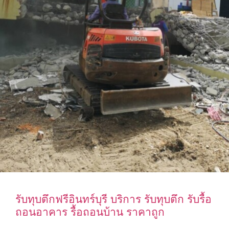
รับทุบตึกฟรีอินทร์บุรี บริการ รับทุบตึก รับรื้อ
ถอนอาคาร รื้อถอนบ้าน ราคาถูก