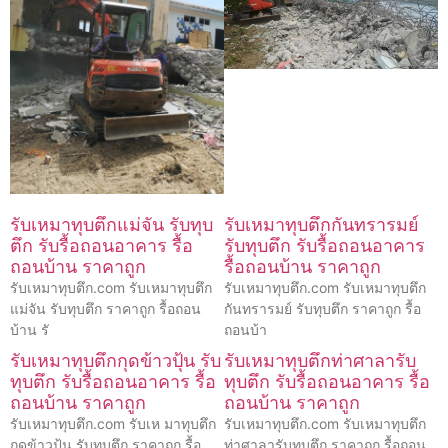
รับเหมาทุบตึกแม่จัน รับทุบ
รับเหมาทุบตึกกันทรารมย์
ตึก รับรื้อถอนอาคาร รื้อ
รับทุบตึก รับรื้อถอนอาคาร
ถอนบ้าน ราคาถูก
รื้อถอนบ้าน ราคาถูก
รับเหมาทุบตึก.com รับเหมาทุบตึก
รับเหมาทุบตึก.com รับเหมาทุบตึก
แม่จัน รับทุบตึก ราคาถูก รื้อถอน
กันทรารมย์ รับทุบตึก ราคาถูก รื้อ
บ้าน รั
ถอนบ้า
รับเหมาทุบตึกกุดข้าวปุ้น รับ
รับเหมาทุบตึกท่าศาลารับ
ทุบตึก รับรื้อถอนอาคาร รื้อ
ทุบตึก รับรื้อถอนอาคาร รื้อ
ถอนบ้าน ราคาถูก
ถอนบ้าน ราคาถูก
รับเหมาทุบตึก.com รับเห มาทุบตึก
รับเหมาทุบตึก.com รับเหมาทุบตึก
กุดข้าวปุ้น รับทุบตึก ราคาถูก รื้อ
ท่าศาลารับทุบตึก ราคาถูก รื้อถอน