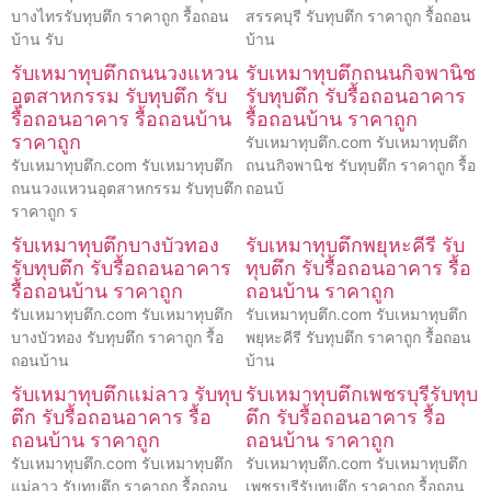
บางไทรรับทุบตึก ราคาถูก รื้อถอน
สรรคบุรี รับทุบตึก ราคาถูก รื้อถอน
บ้าน รับ
บ้าน
รับเหมาทุบตึกถนนวงแหวน
รับเหมาทุบตึกถนนกิจพานิช
อุตสาหกรรม รับทุบตึก รับ
รับทุบตึก รับรื้อถอนอาคาร
รื้อถอนอาคาร รื้อถอนบ้าน
รื้อถอนบ้าน ราคาถูก
ราคาถูก
รับเหมาทุบตึก.com รับเหมาทุบตึก
รับเหมาทุบตึก.com รับเหมาทุบตึก
ถนนกิจพานิช รับทุบตึก ราคาถูก รื้อ
ถนนวงแหวนอุตสาหกรรม รับทุบตึก
ถอนบ้
ราคาถูก ร
รับเหมาทุบตึกบางบัวทอง
รับเหมาทุบตึกพยุหะคีรี รับ
รับทุบตึก รับรื้อถอนอาคาร
ทุบตึก รับรื้อถอนอาคาร รื้อ
รื้อถอนบ้าน ราคาถูก
ถอนบ้าน ราคาถูก
รับเหมาทุบตึก.com รับเหมาทุบตึก
รับเหมาทุบตึก.com รับเหมาทุบตึก
บางบัวทอง รับทุบตึก ราคาถูก รื้อ
พยุหะคีรี รับทุบตึก ราคาถูก รื้อถอน
ถอนบ้าน
บ้าน
รับเหมาทุบตึกแม่ลาว รับทุบ
รับเหมาทุบตึกเพชรบุรีรับทุบ
ตึก รับรื้อถอนอาคาร รื้อ
ตึก รับรื้อถอนอาคาร รื้อ
ถอนบ้าน ราคาถูก
ถอนบ้าน ราคาถูก
รับเหมาทุบตึก.com รับเหมาทุบตึก
รับเหมาทุบตึก.com รับเหมาทุบตึก
แม่ลาว รับทุบตึก ราคาถูก รื้อถอน
เพชรบุรีรับทุบตึก ราคาถูก รื้อถอน