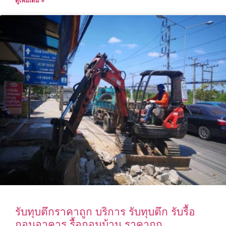
ดูเพิ่มเติม »
รับทุบตึกราคาถูก บริการ รับทุบตึก รับรื้อ
ถอนอาคาร รื้อถอนบ้าน ราคาถูก