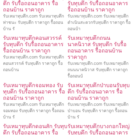
ตึก รับรื้อถอนอาคาร รื้อ
รับทุบตึก รับรื้อถอนอาคาร
ถอนบ้าน ราคาถูก
รื้อถอนบ้าน ราคาถูก
รับเหมาทุบตึก.com รับเหมาทุบตึก
รับเหมาทุบตึก.com รับเหมาทุบตึก
ท่าชนะ รับทุบตึก ราคาถูก รื้อถอน
ดำเนินสะดวกรับทุบตึก ราคาถูก รื้อ
บ้าน รั
ถอนบ้า
รับเหมาทุบตึกคอนสวรรค์
รับเหมาทุบตึกถนน
รับทุบตึก รับรื้อถอนอาคาร
นาคนิวาส รับทุบตึก รับรื้อ
รื้อถอนบ้าน ราคาถูก
ถอนอาคาร รื้อถอนบ้าน
ราคาถูก
รับเหมาทุบตึก.com รับเหมาทุบตึก
คอนสวรรค์ รับทุบตึก ราคาถูก รื้อ
รับเหมาทุบตึก.com รับเหมาทุบตึก
ถอนบ้าน
ถนนนาคนิวาส รับทุบตึก ราคาถูก
รื้อถอนบ้
รับเหมาทุบตึกจอมทอง รับ
รับเหมาทุบตึกป่าบอนรับทุบ
ทุบตึก รับรื้อถอนอาคาร รื้อ
ตึก รับรื้อถอนอาคาร รื้อ
ถอนบ้าน ราคาถูก
ถอนบ้าน ราคาถูก
รับเหมาทุบตึก.com รับเหมาทุบตึก
รับเหมาทุบตึก.com รับเหมาทุบตึก
จอมทอง รับทุบตึก ราคาถูก รื้อถอน
ป่าบอน รับทุบตึก ราคาถูก รื้อถอน
บ้าน รั
บ้าน รั
รับเหมาทุบตึกดอนสัก รับทุบ
รับเหมาทุบตึกบางกอกใหญ่
ตึก รับรื้อถอนอาคาร รื้อ
รับทุบตึก รับรื้อถอนอาคาร