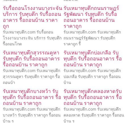
รับรื้อถอนโรงงานบางระจัน
รับเหมาทุบตึกถนนราษฎร์
บริการ รับทุบตึก รับรื้อถอน
รัฐพัฒนา รับทุบตึก รับรื้อ
อาคาร รื้อถอนบ้าน ราคา
ถอนอาคาร รื้อถอนบ้าน
ถูก
ราคาถูก
รับเหมาทุบตึก.com รับรื้อถอน
รับเหมาทุบตึก.com รับเหมาทุบตึก
โรงงานบางระจัน บริการ รับทุบตึก
ถนนราษฎร์รัฐพัฒนา รับทุบตึก
รื้อถอนโกด
ราคาถูก รื้
รับเหมาทุบตึกสุวรรณคูหา
รับเหมาทุบตึกบ่อเกลือ รับ
รับทุบตึก รับรื้อถอนอาคาร
ทุบตึก รับรื้อถอนอาคาร รื้อ
รื้อถอนบ้าน ราคาถูก
ถอนบ้าน ราคาถูก
รับเหมาทุบตึก.com รับเหมาทุบตึก
รับเหมาทุบตึก.com รับเหมาทุบตึก
สุวรรณคูหา รับทุบตึก ราคาถูก รื้อ
บ่อเกลือ รับทุบตึก ราคาถูก รื้อถอน
ถอนบ้า
บ้าน
รับเหมาทุบตึกบางหว้า รับ
รับเหมาทุบตึกคลองหาดรับ
ทุบตึก รับรื้อถอนอาคาร รื้อ
ทุบตึก รับรื้อถอนอาคาร รื้อ
ถอนบ้าน ราคาถูก
ถอนบ้าน ราคาถูก
รับเหมาทุบตึก.com รับเหมาทุบตึก
รับเหมาทุบตึก.com รับเหมาทุบตึก
บางหว้า รับทุบตึก ราคาถูก รื้อถอน
คลองหาด รับทุบตึก ราคาถูก รื้อถอน
บ้าน ร
บ้าน ร