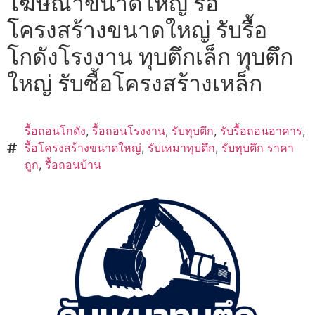
โฆษณาขนาดใหญ่ รื้อ
โครงสร้างขนาดใหญ่ รับรื้อ
โกดังโรงงาน ทุบตึกเล็ก ทุบตึก
ใหญ่ รับซื้อโครงสร้างเหล็ก
รื้อถอนโกดัง
,
รื้อถอนโรงงาน
,
รับทุบตึก
,
รับรื้อถอนอาคาร
,
รื้อโครงสร้างขนาดใหญ่
,
รับเหมาทุบตึก
,
รับทุบตึก ราคา
ถูก
,
รื้อถอนบ้าน