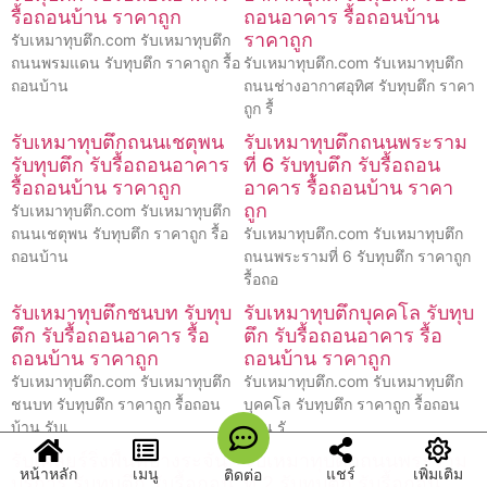
รื้อถอนบ้าน ราคาถูก
ถอนอาคาร รื้อถอนบ้าน
ราคาถูก
รับเหมาทุบตึก.com รับเหมาทุบตึก
ถนนพรมแดน รับทุบตึก ราคาถูก รื้อ
รับเหมาทุบตึก.com รับเหมาทุบตึก
ถอนบ้าน
ถนนช่างอากาศอุทิศ รับทุบตึก ราคา
ถูก รื้
รับเหมาทุบตึกถนนเชตุพน
รับเหมาทุบตึกถนนพระราม
รับทุบตึก รับรื้อถอนอาคาร
ที่ 6 รับทุบตึก รับรื้อถอน
รื้อถอนบ้าน ราคาถูก
อาคาร รื้อถอนบ้าน ราคา
ถูก
รับเหมาทุบตึก.com รับเหมาทุบตึก
ถนนเชตุพน รับทุบตึก ราคาถูก รื้อ
รับเหมาทุบตึก.com รับเหมาทุบตึก
ถอนบ้าน
ถนนพระรามที่ 6 รับทุบตึก ราคาถูก
รื้อถอ
รับเหมาทุบตึกชนบท รับทุบ
รับเหมาทุบตึกบุคคโล รับทุบ
ตึก รับรื้อถอนอาคาร รื้อ
ตึก รับรื้อถอนอาคาร รื้อ
ถอนบ้าน ราคาถูก
ถอนบ้าน ราคาถูก
รับเหมาทุบตึก.com รับเหมาทุบตึก
รับเหมาทุบตึก.com รับเหมาทุบตึก
ชนบท รับทุบตึก ราคาถูก รื้อถอน
บุคคโล รับทุบตึก ราคาถูก รื้อถอน
บ้าน รับเ
บ้าน รั
รับเคลียร์ริ่งพื้นที่บางระจัน
รับเหมาทุบตึกถนนพระราม
หน้าหลัก
เมนู
แชร์
เพิ่มเติม
ติดต่อ
บริการ รับทุบตึก รับรื้อถอน
ที่ 2 รับทุบตึก รับรื้อถอน