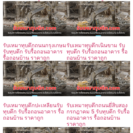
รับเหมาทุบตึกถนนกรุงเกษม
รับเหมาทุบตึกเนินขาม รับ
รับทุบตึก รับรื้อถอนอาคาร
ทุบตึก รับรื้อถอนอาคาร รื้อ
รื้อถอนบ้าน ราคาถูก
ถอนบ้าน ราคาถูก
รับเหมาทุบตึกปะเหลียนรับ
รับเหมาทุบตึกถนนยี่สิบสอง
ทุบตึก รับรื้อถอนอาคาร รื้อ
กรกฎาคม 5 รับทุบตึก รับรื้อ
ถอนบ้าน ราคาถูก
ถอนอาคาร รื้อถอนบ้าน
ราคาถูก