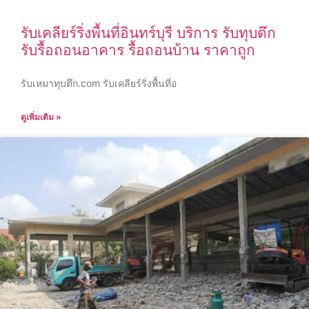
รับเคลียร์ริ่งพื้นที่อินทร์บุรี บริการ รับทุบตึก
รับรื้อถอนอาคาร รื้อถอนบ้าน ราคาถูก
รับเหมาทุบตึก.com รับเคลียร์ริ่งพื้นที่อ
ดูเพิ่มเติม »