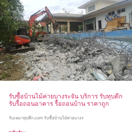
รับซื้อบ้านไม้ค่ายบางระจัน บริการ รับทุบตึก
รับรื้อถอนอาคาร รื้อถอนบ้าน ราคาถูก
รับเหมาทุบตึก.com รับซื้อบ้านไม้ค่ายบางร