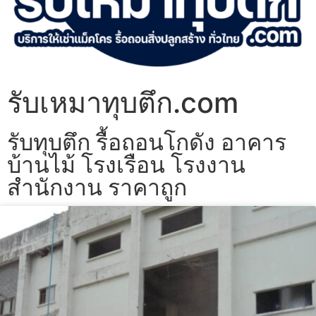
รับเหมาทุบตึก.com
รับทุบตึก รื้อถอนโกดัง อาคาร
บ้านไม้ โรงเรือน โรงงาน
สำนักงาน ราคาถูก