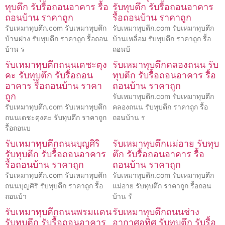
ทุบตึก รับรื้อถอนอาคาร รื้อ
รับทุบตึก รับรื้อถอนอาคาร
ถอนบ้าน ราคาถูก
รื้อถอนบ้าน ราคาถูก
รับเหมาทุบตึก.com รับเหมาทุบตึก
รับเหมาทุบตึก.com รับเหมาทุบตึก
บ้านฝาง รับทุบตึก ราคาถูก รื้อถอน
บ้านเหลื่อม รับทุบตึก ราคาถูก รื้อ
บ้าน ร
ถอนบ้
รับเหมาทุบตึกถนนเดชะตุง
รับเหมาทุบตึกคลองถนน รับ
คะ รับทุบตึก รับรื้อถอน
ทุบตึก รับรื้อถอนอาคาร รื้อ
อาคาร รื้อถอนบ้าน ราคา
ถอนบ้าน ราคาถูก
ถูก
รับเหมาทุบตึก.com รับเหมาทุบตึก
รับเหมาทุบตึก.com รับเหมาทุบตึก
คลองถนน รับทุบตึก ราคาถูก รื้อ
ถนนเดชะตุงคะ รับทุบตึก ราคาถูก
ถอนบ้าน ร
รื้อถอนบ
รับเหมาทุบตึกถนนบุญศิริ
รับเหมาทุบตึกแม่อาย รับทุบ
รับทุบตึก รับรื้อถอนอาคาร
ตึก รับรื้อถอนอาคาร รื้อ
รื้อถอนบ้าน ราคาถูก
ถอนบ้าน ราคาถูก
รับเหมาทุบตึก.com รับเหมาทุบตึก
รับเหมาทุบตึก.com รับเหมาทุบตึก
ถนนบุญศิริ รับทุบตึก ราคาถูก รื้อ
แม่อาย รับทุบตึก ราคาถูก รื้อถอน
ถอนบ้า
บ้าน รั
รับเหมาทุบตึกถนนพรมแดน
รับเหมาทุบตึกถนนช่าง
รับทุบตึก รับรื้อถอนอาคาร
อากาศอุทิศ รับทุบตึก รับรื้อ