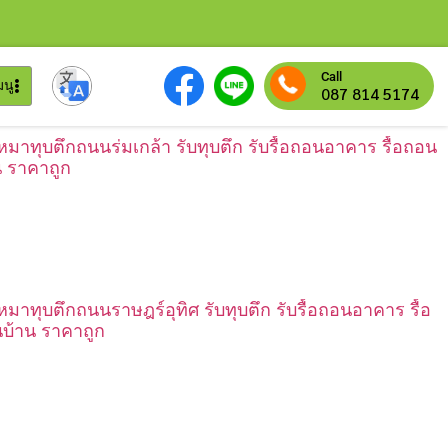
Call
มนู
087 814 5174
เหมาทุบตึกถนนร่มเกล้า รับทุบตึก รับรื้อถอนอาคาร รื้อถอน
น ราคาถูก
เหมาทุบตึกถนนราษฎร์อุทิศ รับทุบตึก รับรื้อถอนอาคาร รื้อ
บ้าน ราคาถูก