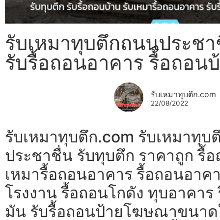
รับเหมาทุบตึกถนนประชาชื
รับรื้อถอนอาคาร รื้อถอนบ
รับเหมาทุบตึก.com
22/08/2022
รับเหมาทุบตึก.com รับเหมาทุบ
ประชาชื่น รับทุบตึก ราคาถูก รื้
เหมารื้อถอนอาคาร รื้อถอนอาคา
โรงงาน รื้อถอนโกดัง ทุบอาคาร ร
มัน รับรื้อถอนป้ายโฆษณาขนาดให