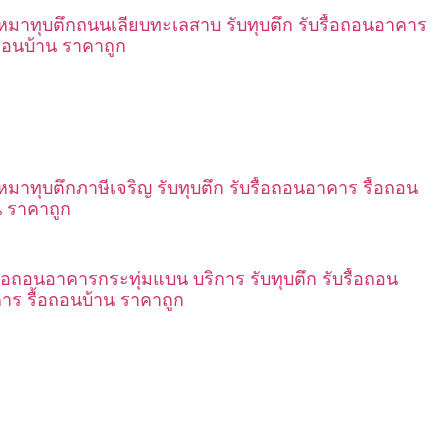
เหมาทุบตึกถนนเลียบทะเลสาบ รับทุบตึก รับรื้อถอนอาคาร
อถอนบ้าน ราคาถูก
เหมาทุบตึกภาษีเจริญ รับทุบตึก รับรื้อถอนอาคาร รื้อถอน
น ราคาถูก
รื้อถอนอาคารกระทุ่มแบน บริการ รับทุบตึก รับรื้อถอน
าร รื้อถอนบ้าน ราคาถูก