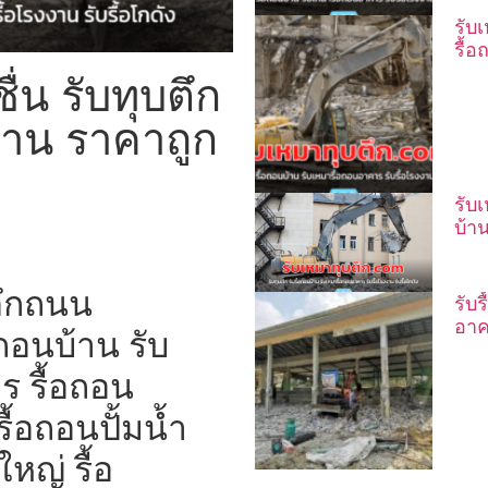
รับ
รื้
่น รับทุบตึก
้าน ราคาถูก
รับ
บ้า
ตึกถนน
รับ
อาค
อถอนบ้าน รับ
ร รื้อถอน
ื้อถอนปั้มน้ำ
ญ่ รื้อ