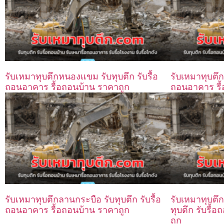
รับเหมาทุบตึกหนองแขม รับทุบตึก รับรื้อ
รับเหมาทุบตึก
ถอนอาคาร รื้อถอนบ้าน ราคาถูก
ถอนอาคาร รื้
รับเหมาทุบตึกลานกระบือ รับทุบตึก รับรื้อ
รับเหมาทุบตึ
ถอนอาคาร รื้อถอนบ้าน ราคาถูก
ทุบตึก รับรื้
ถูก