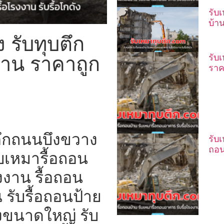
รับ
บ้า
 รับทุบตึก
้าน ราคาถูก
รับ
ราค
ตึกถนนบึงขวาง
รับ
ถอน
ับเหมารื้อถอน
งาน รื้อถอน
 รับรื้อถอนป้าย
งขนาดใหญ่ รับ