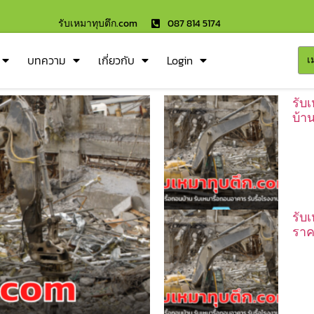
รับเหมาทุบตึก.com
087 814 5174
บทความ
เกี่ยวกับ
Login
เ
รับ
บ้า
รับ
ราค