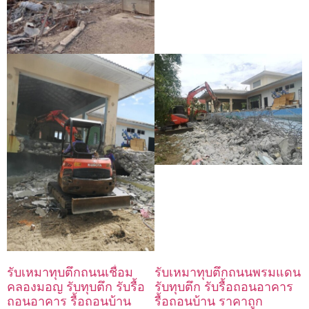
รับเหมาทุบตึกถนนเชื่อม
รับเหมาทุบตึกถนนพรมแดน
คลองมอญ รับทุบตึก รับรื้อ
รับทุบตึก รับรื้อถอนอาคาร
ถอนอาคาร รื้อถอนบ้าน
รื้อถอนบ้าน ราคาถูก