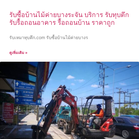
รับซื้อบ้านไม้ค่ายบางระจัน บริการ รับทุบตึก
รับรื้อถอนอาคาร รื้อถอนบ้าน ราคาถูก
รับเหมาทุบตึก.com รับซื้อบ้านไม้ค่ายบางร
ดูเพิ่มเติม »