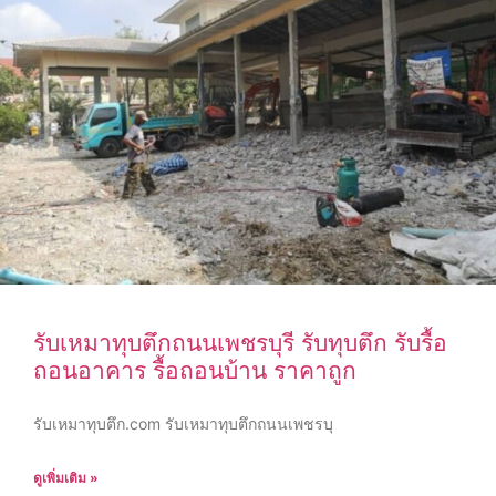
รับเหมาทุบตึกถนนเพชรบุรี รับทุบตึก รับรื้อ
ถอนอาคาร รื้อถอนบ้าน ราคาถูก
รับเหมาทุบตึก.com รับเหมาทุบตึกถนนเพชรบุ
ดูเพิ่มเติม »