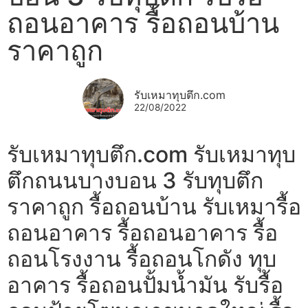
ถอนอาคาร รื้อถอนบ้าน
ราคาถูก
รับเหมาทุบตึก.com
22/08/2022
รับเหมาทุบตึก.com รับเหมาทุบ
ตึกถนนบางบอน 3 รับทุบตึก
ราคาถูก รื้อถอนบ้าน รับเหมารื้อ
ถอนอาคาร รื้อถอนอาคาร รื้อ
ถอนโรงงาน รื้อถอนโกดัง ทุบ
อาคาร รื้อถอนปั้มน้ำมัน รับรื้อ