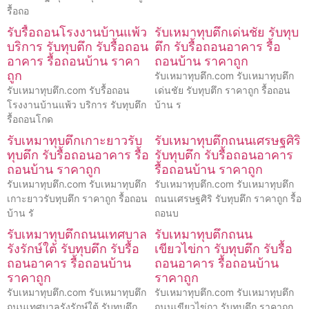
รื้อถอ
รับรื้อถอนโรงงานบ้านแพ้ว
รับเหมาทุบตึกเด่นชัย รับทุบ
บริการ รับทุบตึก รับรื้อถอน
ตึก รับรื้อถอนอาคาร รื้อ
อาคาร รื้อถอนบ้าน ราคา
ถอนบ้าน ราคาถูก
ถูก
รับเหมาทุบตึก.com รับเหมาทุบตึก
รับเหมาทุบตึก.com รับรื้อถอน
เด่นชัย รับทุบตึก ราคาถูก รื้อถอน
โรงงานบ้านแพ้ว บริการ รับทุบตึก
บ้าน ร
รื้อถอนโกด
รับเหมาทุบตึกเกาะยาวรับ
รับเหมาทุบตึกถนนเศรษฐศิริ
ทุบตึก รับรื้อถอนอาคาร รื้อ
รับทุบตึก รับรื้อถอนอาคาร
ถอนบ้าน ราคาถูก
รื้อถอนบ้าน ราคาถูก
รับเหมาทุบตึก.com รับเหมาทุบตึก
รับเหมาทุบตึก.com รับเหมาทุบตึก
เกาะยาวรับทุบตึก ราคาถูก รื้อถอน
ถนนเศรษฐศิริ รับทุบตึก ราคาถูก รื้อ
บ้าน รั
ถอนบ
รับเหมาทุบตึกถนนเทศบาล
รับเหมาทุบตึกถนน
รังรักษ์ใต้ รับทุบตึก รับรื้อ
เขียวไข่กา รับทุบตึก รับรื้อ
ถอนอาคาร รื้อถอนบ้าน
ถอนอาคาร รื้อถอนบ้าน
ราคาถูก
ราคาถูก
รับเหมาทุบตึก.com รับเหมาทุบตึก
รับเหมาทุบตึก.com รับเหมาทุบตึก
ถนนเทศบาลรังรักษ์ใต้ รับทุบตึก
ถนนเขียวไข่กา รับทุบตึก ราคาถูก