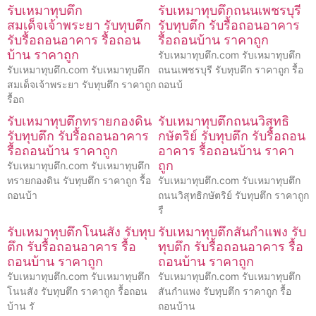
รับเหมาทุบตึก
รับเหมาทุบตึกถนนเพชรบุรี
สมเด็จเจ้าพระยา รับทุบตึก
รับทุบตึก รับรื้อถอนอาคาร
รับรื้อถอนอาคาร รื้อถอน
รื้อถอนบ้าน ราคาถูก
บ้าน ราคาถูก
รับเหมาทุบตึก.com รับเหมาทุบตึก
รับเหมาทุบตึก.com รับเหมาทุบตึก
ถนนเพชรบุรี รับทุบตึก ราคาถูก รื้อ
สมเด็จเจ้าพระยา รับทุบตึก ราคาถูก
ถอนบ้
รื้อถ
รับเหมาทุบตึกทรายกองดิน
รับเหมาทุบตึกถนนวิสุทธิ
รับทุบตึก รับรื้อถอนอาคาร
กษัตริย์ รับทุบตึก รับรื้อถอน
รื้อถอนบ้าน ราคาถูก
อาคาร รื้อถอนบ้าน ราคา
ถูก
รับเหมาทุบตึก.com รับเหมาทุบตึก
ทรายกองดิน รับทุบตึก ราคาถูก รื้อ
รับเหมาทุบตึก.com รับเหมาทุบตึก
ถอนบ้า
ถนนวิสุทธิกษัตริย์ รับทุบตึก ราคาถูก
รื
รับเหมาทุบตึกโนนสัง รับทุบ
รับเหมาทุบตึกสันกำแพง รับ
ตึก รับรื้อถอนอาคาร รื้อ
ทุบตึก รับรื้อถอนอาคาร รื้อ
ถอนบ้าน ราคาถูก
ถอนบ้าน ราคาถูก
รับเหมาทุบตึก.com รับเหมาทุบตึก
รับเหมาทุบตึก.com รับเหมาทุบตึก
โนนสัง รับทุบตึก ราคาถูก รื้อถอน
สันกำแพง รับทุบตึก ราคาถูก รื้อ
บ้าน รั
ถอนบ้าน