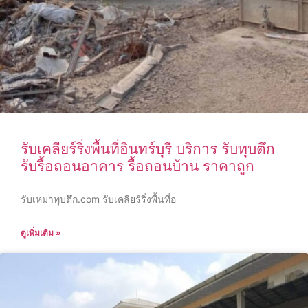
รับเคลียร์ริ่งพื้นที่อินทร์บุรี บริการ รับทุบตึก
รับรื้อถอนอาคาร รื้อถอนบ้าน ราคาถูก
รับเหมาทุบตึก.com รับเคลียร์ริ่งพื้นที่อ
ดูเพิ่มเติม »