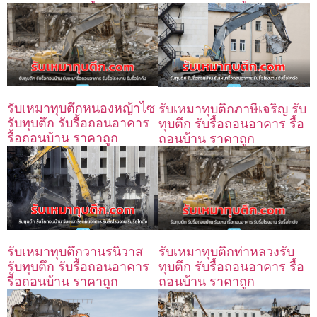
รับเหมาทุบตึกหนองหญ้าไซ
รับเหมาทุบตึกภาษีเจริญ รับ
รับทุบตึก รับรื้อถอนอาคาร
ทุบตึก รับรื้อถอนอาคาร รื้อ
รื้อถอนบ้าน ราคาถูก
ถอนบ้าน ราคาถูก
รับเหมาทุบตึกท่าหลวงรับ
รับเหมาทุบตึกวานรนิวาส
ทุบตึก รับรื้อถอนอาคาร รื้อ
รับทุบตึก รับรื้อถอนอาคาร
ถอนบ้าน ราคาถูก
รื้อถอนบ้าน ราคาถูก