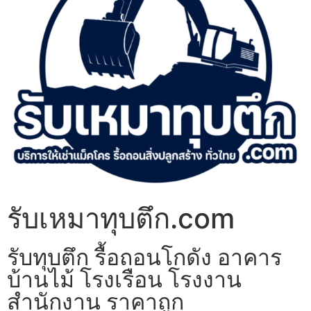
รับเหมาทุบตึก.com
รับทุบตึก รื้อถอนโกดัง อาคาร
บ้านไม้ โรงเรือน โรงงาน
สำนักงาน ราคาถูก