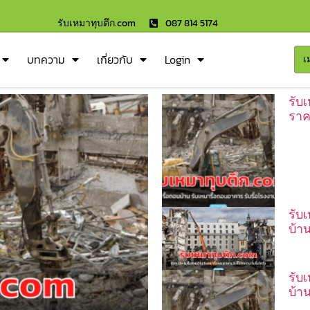
รับเหมาทุบตึก.com
087 814 5174
บทความ
เกี่ยวกับ
Login
เ
รับ
ราค
รับ
บ้า
รับ
บ้า