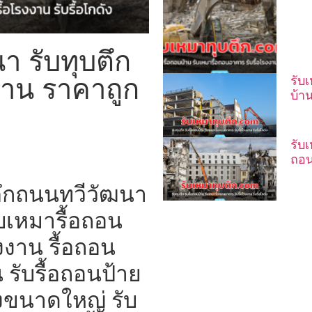
า รับทุบตึก
้าน ราคาถูก
รับ
บ้า
รับ
ถอน
ตึกถนนทวีวัฒนา
ับเหมารื้อถอน
งาน รื้อถอน
 รับรื้อถอนป้าย
งขนาดใหญ่ รับ