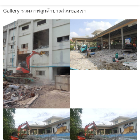
Gallery รวมภาพลูกค้าบางส่วนของเรา