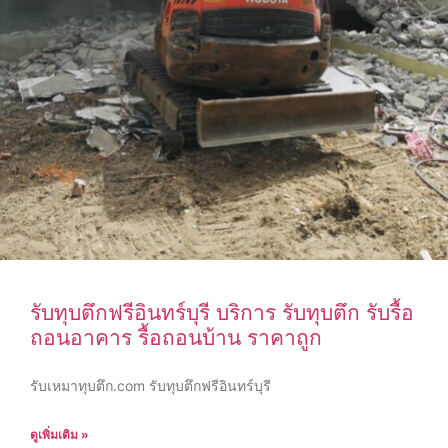
รับทุบตึกฟรีอินทร์บุรี บริการ รับทุบตึก รับรื้อ
ถอนอาคาร รื้อถอนบ้าน ราคาถูก
รับเหมาทุบตึก.com รับทุบตึกฟรีอินทร์บุรี
ดูเพิ่มเติม »