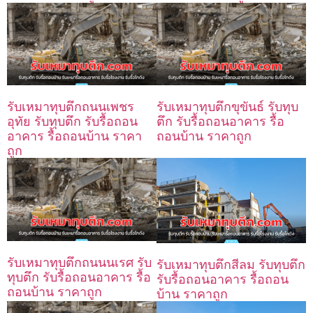
รับเหมาทุบตึกถนนเพชร
รับเหมาทุบตึกขุขันธ์ รับทุบ
อุทัย รับทุบตึก รับรื้อถอน
ตึก รับรื้อถอนอาคาร รื้อ
อาคาร รื้อถอนบ้าน ราคา
ถอนบ้าน ราคาถูก
ถูก
รับเหมาทุบตึกถนนนเรศ รับ
รับเหมาทุบตึกสีลม รับทุบตึก
ทุบตึก รับรื้อถอนอาคาร รื้อ
รับรื้อถอนอาคาร รื้อถอน
ถอนบ้าน ราคาถูก
บ้าน ราคาถูก