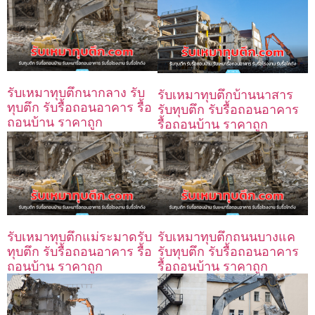
รับเหมาทุบตึกนากลาง รับ
รับเหมาทุบตึกบ้านนาสาร
ทุบตึก รับรื้อถอนอาคาร รื้อ
รับทุบตึก รับรื้อถอนอาคาร
ถอนบ้าน ราคาถูก
รื้อถอนบ้าน ราคาถูก
รับเหมาทุบตึกแม่ระมาดรับ
รับเหมาทุบตึกถนนบางแค
ทุบตึก รับรื้อถอนอาคาร รื้อ
รับทุบตึก รับรื้อถอนอาคาร
ถอนบ้าน ราคาถูก
รื้อถอนบ้าน ราคาถูก