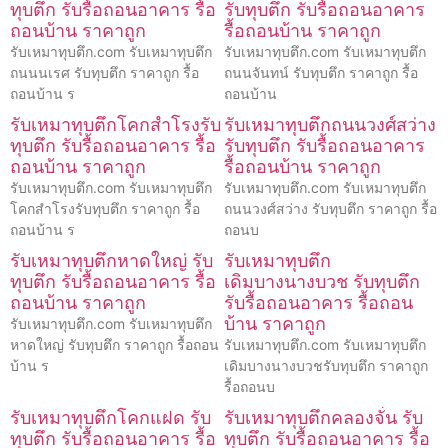
ทุบตึก รับรื้อถอนอาคาร รื้อ
รับทุบตึก รับรื้อถอนอาคาร
ถอนบ้าน ราคาถูก
รื้อถอนบ้าน ราคาถูก
รับเหมาทุบตึก.com รับเหมาทุบตึก
รับเหมาทุบตึก.com รับเหมาทุบตึก
ถนนนเรศ รับทุบตึก ราคาถูก รื้อ
ถนนจันทน์ รับทุบตึก ราคาถูก รื้อ
ถอนบ้าน ร
ถอนบ้าน
รับเหมาทุบตึกโคกสำโรงรับ
รับเหมาทุบตึกถนนวงศ์สว่าง
ทุบตึก รับรื้อถอนอาคาร รื้อ
รับทุบตึก รับรื้อถอนอาคาร
ถอนบ้าน ราคาถูก
รื้อถอนบ้าน ราคาถูก
รับเหมาทุบตึก.com รับเหมาทุบตึก
รับเหมาทุบตึก.com รับเหมาทุบตึก
โคกสำโรงรับทุบตึก ราคาถูก รื้อ
ถนนวงศ์สว่าง รับทุบตึก ราคาถูก รื้อ
ถอนบ้าน ร
ถอนบ
รับเหมาทุบตึกหาดใหญ่ รับ
รับเหมาทุบตึก
ทุบตึก รับรื้อถอนอาคาร รื้อ
เดิมบางนางบวช รับทุบตึก
ถอนบ้าน ราคาถูก
รับรื้อถอนอาคาร รื้อถอน
บ้าน ราคาถูก
รับเหมาทุบตึก.com รับเหมาทุบตึก
หาดใหญ่ รับทุบตึก ราคาถูก รื้อถอน
รับเหมาทุบตึก.com รับเหมาทุบตึก
บ้าน ร
เดิมบางนางบวชรับทุบตึก ราคาถูก
รื้อถอนบ
รับเหมาทุบตึกโคกแฝด รับ
รับเหมาทุบตึกคลองจั่น รับ
ทุบตึก รับรื้อถอนอาคาร รื้อ
ทุบตึก รับรื้อถอนอาคาร รื้อ