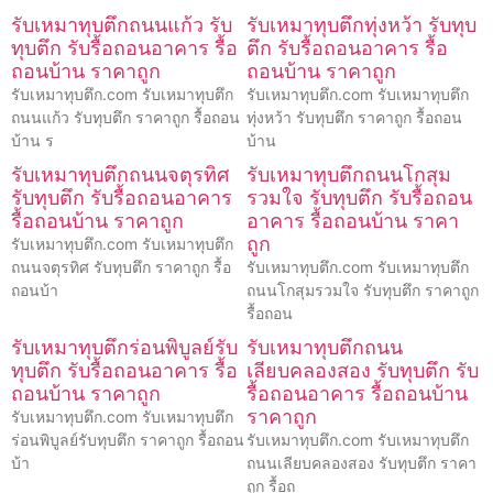
รับเหมาทุบตึกถนนแก้ว รับ
รับเหมาทุบตึกทุ่งหว้า รับทุบ
ทุบตึก รับรื้อถอนอาคาร รื้อ
ตึก รับรื้อถอนอาคาร รื้อ
ถอนบ้าน ราคาถูก
ถอนบ้าน ราคาถูก
รับเหมาทุบตึก.com รับเหมาทุบตึก
รับเหมาทุบตึก.com รับเหมาทุบตึก
ถนนแก้ว รับทุบตึก ราคาถูก รื้อถอน
ทุ่งหว้า รับทุบตึก ราคาถูก รื้อถอน
บ้าน ร
บ้าน
รับเหมาทุบตึกถนนจตุรทิศ
รับเหมาทุบตึกถนนโกสุม
รับทุบตึก รับรื้อถอนอาคาร
รวมใจ รับทุบตึก รับรื้อถอน
รื้อถอนบ้าน ราคาถูก
อาคาร รื้อถอนบ้าน ราคา
ถูก
รับเหมาทุบตึก.com รับเหมาทุบตึก
ถนนจตุรทิศ รับทุบตึก ราคาถูก รื้อ
รับเหมาทุบตึก.com รับเหมาทุบตึก
ถอนบ้า
ถนนโกสุมรวมใจ รับทุบตึก ราคาถูก
รื้อถอน
รับเหมาทุบตึกร่อนพิบูลย์รับ
รับเหมาทุบตึกถนน
ทุบตึก รับรื้อถอนอาคาร รื้อ
เลียบคลองสอง รับทุบตึก รับ
ถอนบ้าน ราคาถูก
รื้อถอนอาคาร รื้อถอนบ้าน
ราคาถูก
รับเหมาทุบตึก.com รับเหมาทุบตึก
ร่อนพิบูลย์รับทุบตึก ราคาถูก รื้อถอน
รับเหมาทุบตึก.com รับเหมาทุบตึก
บ้า
ถนนเลียบคลองสอง รับทุบตึก ราคา
ถูก รื้อถ