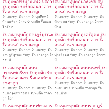
รับทุบตึกฟรีบ้านแพ้ว บริการ
รับเหมาทุบตึกปักธงชัย รับ
รับทุบตึก รับรื้อถอนอาคาร
ทุบตึก รับรื้อถอนอาคาร รื้อ
รื้อถอนบ้าน ราคาถูก
ถอนบ้าน ราคาถูก
รับเหมาทุบตึก.com รับทุบตึกฟรี
รับเหมาทุบตึก.com รับเหมาทุบตึก
บ้านแพ้ว บริการ รับทุบตึก รื้อถอน
ปักธงชัย รับทุบตึก ราคาถูก รื้อถอน
โกดัง อ
บ้าน
รับเหมาทุบตึกราษฎร์บูรณะ
รับเหมาทุบตึกทุ่งศรีอุดม รับ
รับทุบตึก รับรื้อถอนอาคาร
ทุบตึก รับรื้อถอนอาคาร รื้อ
รื้อถอนบ้าน ราคาถูก
ถอนบ้าน ราคาถูก
รับเหมาทุบตึก.com รับเหมาทุบตึก
รับเหมาทุบตึก.com รับเหมาทุบตึก
ราษฎร์บูรณะ รับทุบตึก ราคาถูก รื้อ
ทุ่งศรีอุดม รับทุบตึก ราคาถูก รื้อถอน
ถอนบ้
บ้
รับเหมาทุบตึกถนน
รับเหมาทุบตึกถนนนนทรี รับ
กรุงเทพกรีฑา รับทุบตึก รับ
ทุบตึก รับรื้อถอนอาคาร รื้อ
รื้อถอนอาคาร รื้อถอนบ้าน
ถอนบ้าน ราคาถูก
ราคาถูก
รับเหมาทุบตึก.com รับเหมาทุบตึก
รับเหมาทุบตึก.com รับเหมาทุบตึก
ถนนนนทรี รับทุบตึก ราคาถูก รื้อ
ถนนกรุงเทพกรีฑา รับทุบตึก ราคา
ถอนบ้าน
ถูก รื้อถ
รับเหมาทุบตึกถนนข้าวสาร
รับเหมาทุบตึกถนนราษฎร์