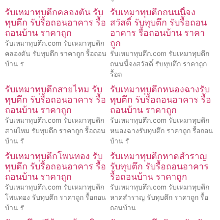
รับเหมาทุบตึกคลองตัน รับ
รับเหมาทุบตึกถนนนี้จง
ทุบตึก รับรื้อถอนอาคาร รื้อ
สวัสดิ์ รับทุบตึก รับรื้อถอน
ถอนบ้าน ราคาถูก
อาคาร รื้อถอนบ้าน ราคา
ถูก
รับเหมาทุบตึก.com รับเหมาทุบตึก
คลองตัน รับทุบตึก ราคาถูก รื้อถอน
รับเหมาทุบตึก.com รับเหมาทุบตึก
บ้าน ร
ถนนนี้จงสวัสดิ์ รับทุบตึก ราคาถูก
รื้อถ
รับเหมาทุบตึกสายไหม รับ
รับเหมาทุบตึกหนองฉางรับ
ทุบตึก รับรื้อถอนอาคาร รื้อ
ทุบตึก รับรื้อถอนอาคาร รื้อ
ถอนบ้าน ราคาถูก
ถอนบ้าน ราคาถูก
รับเหมาทุบตึก.com รับเหมาทุบตึก
รับเหมาทุบตึก.com รับเหมาทุบตึก
สายไหม รับทุบตึก ราคาถูก รื้อถอน
หนองฉางรับทุบตึก ราคาถูก รื้อถอน
บ้าน รั
บ้าน รั
รับเหมาทุบตึกโพนทอง รับ
รับเหมาทุบตึกหาดสำราญ
ทุบตึก รับรื้อถอนอาคาร รื้อ
รับทุบตึก รับรื้อถอนอาคาร
ถอนบ้าน ราคาถูก
รื้อถอนบ้าน ราคาถูก
รับเหมาทุบตึก.com รับเหมาทุบตึก
รับเหมาทุบตึก.com รับเหมาทุบตึก
โพนทอง รับทุบตึก ราคาถูก รื้อถอน
หาดสำราญ รับทุบตึก ราคาถูก รื้อ
บ้าน รั
ถอนบ้าน