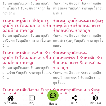
รับเหมาทุบตึก.com รับเหมาทุบตึก
รับเหมาทุบตึก.com รับเหมาทุบตึก
ถนนโยธา 1 รับทุบตึก ราคาถูก รื้อ
หนองแสง รับทุบตึก ราคาถูก รื้อถอน
ถอนบ้าน
บ้าน ร
รับเหมาทุบตึกวาปีปทุม รับ
รับเหมาทุบตึกถนนพระสุเมรุ
ทุบตึก รับรื้อถอนอาคาร รื้อ
รับทุบตึก รับรื้อถอนอาคาร
ถอนบ้าน ราคาถูก
รื้อถอนบ้าน ราคาถูก
รับเหมาทุบตึก.com รับเหมาทุบตึก
รับเหมาทุบตึก.com รับเหมาทุบตึก
วาปีปทุม รับทุบตึก ราคาถูก รื้อถอน
ถนนพระสุเมรุ รับทุบตึก ราคาถูก รื้อ
บ้าน
ถอนบ
รับเหมาทุบตึกด่านซ้าย รับ
รับเหมาทุบตึกถนน
ทุบตึก รับรื้อถอนอาคาร รื้อ
กำแพงเพชร 1 รับทุบตึก รับ
ถอนบ้าน ราคาถูก
รื้อถอนอาคาร รื้อถอนบ้าน
ราคาถูก
รับเหมาทุบตึก.com รับเหมาทุบตึก
ด่านซ้าย รับทุบตึก ราคาถูก รื้อถอน
รับเหมาทุบตึก.com รับเหมาทุบตึก
บ้าน
ถนนกำแพงเพชร 1 รับทุบตึก ราคา
ถูก รื้อถอ
รับเหมาทุบตึกวังยาง รับทุบ
รับเหมาทุบตึกพะเยา รับทุบ
ตึก รับรื้อถอนอาคาร รื้อ
ตึก รับรื้อถอนอาคาร รื้อ
ถอนบ้าน ราคาถูก
ถอนบ้าน ราคาถูก
หน้าหลัก
เมนู
แชร์
เพิ่มเติม
ติดต่อ
รับเหมาทุบตึก.com รับเหมาทุบตึก
รับเหมาทุบตึก.com รับเหมาทุบตึก