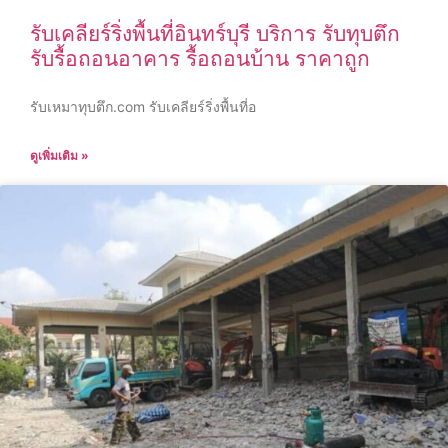
รับเคลียร์ริ่งพื้นที่อินทร์บุรี บริการ รับทุบตึก
รับรื้อถอนอาคาร รื้อถอนบ้าน ราคาถูก
รับเหมาทุบตึก.com รับเคลียร์ริ่งพื้นที่อ
ดูเพิ่มเติม »