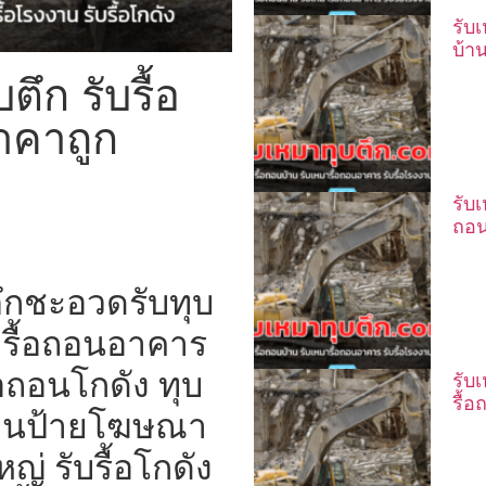
รับ
บ้า
ึก รับรื้อ
าคาถูก
รับ
ถอน
ตึกชะอวดรับทุบ
มารื้อถอนอาคาร
อถอนโกดัง ทุบ
รับ
รื้
้อถอนป้ายโฆษณา
่ รับรื้อโกดัง