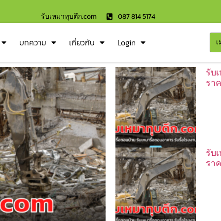
รับเหมาทุบตึก.com
087 814 5174
บทความ
เกี่ยวกับ
Login
เ
รับ
ราค
รับ
ราค