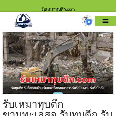
รับเหมาทุบตึก.com
รับเหมาทุบตึก
ขามทะเลสอ รับทุบตึก รับ