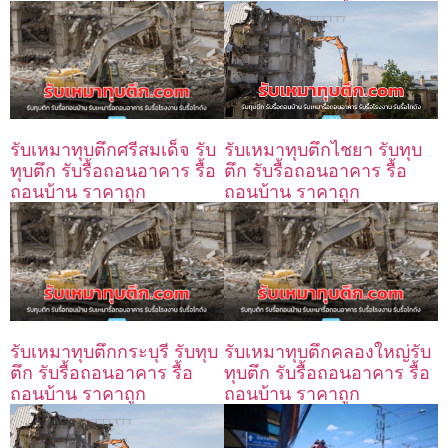
รับเหมาทุบตึกศรีสมเด็จ รับ
รับเหมาทุบตึกไชยา รับทุบ
ทุบตึก รับรื้อถอนอาคาร รื้อ
ตึก รับรื้อถอนอาคาร รื้อ
ถอนบ้าน ราคาถูก
ถอนบ้าน ราคาถูก
รับเหมาทุบตึกกระบุรี รับทุบ
รับเหมาทุบตึกคลองใหญ่รับ
ตึก รับรื้อถอนอาคาร รื้อ
ทุบตึก รับรื้อถอนอาคาร รื้อ
ถอนบ้าน ราคาถูก
ถอนบ้าน ราคาถูก