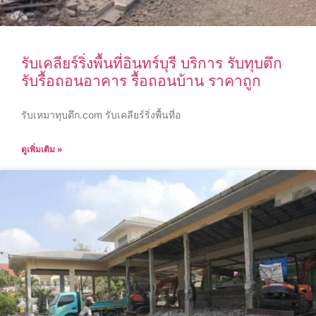
รับเคลียร์ริ่งพื้นที่อินทร์บุรี บริการ รับทุบตึก
รับรื้อถอนอาคาร รื้อถอนบ้าน ราคาถูก
รับเหมาทุบตึก.com รับเคลียร์ริ่งพื้นที่อ
ดูเพิ่มเติม »