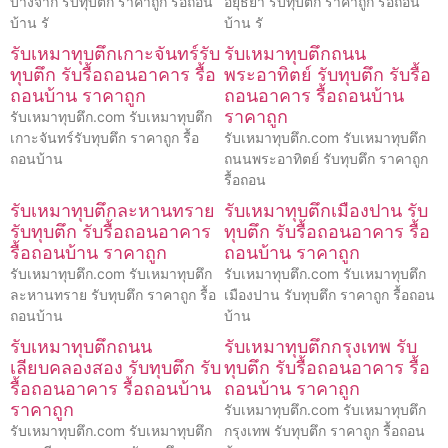
บางจาก รับทุบตึก ราคาถูก รื้อถอน
อยุธยา รับทุบตึก ราคาถูก รื้อถอน
บ้าน รั
บ้าน รั
รับเหมาทุบตึกเกาะจันทร์รับ
รับเหมาทุบตึกถนน
ทุบตึก รับรื้อถอนอาคาร รื้อ
พระอาทิตย์ รับทุบตึก รับรื้อ
ถอนบ้าน ราคาถูก
ถอนอาคาร รื้อถอนบ้าน
ราคาถูก
รับเหมาทุบตึก.com รับเหมาทุบตึก
เกาะจันทร์รับทุบตึก ราคาถูก รื้อ
รับเหมาทุบตึก.com รับเหมาทุบตึก
ถอนบ้าน
ถนนพระอาทิตย์ รับทุบตึก ราคาถูก
รื้อถอน
รับเหมาทุบตึกละหานทราย
รับเหมาทุบตึกเมืองปาน รับ
รับทุบตึก รับรื้อถอนอาคาร
ทุบตึก รับรื้อถอนอาคาร รื้อ
รื้อถอนบ้าน ราคาถูก
ถอนบ้าน ราคาถูก
รับเหมาทุบตึก.com รับเหมาทุบตึก
รับเหมาทุบตึก.com รับเหมาทุบตึก
ละหานทราย รับทุบตึก ราคาถูก รื้อ
เมืองปาน รับทุบตึก ราคาถูก รื้อถอน
ถอนบ้าน
บ้าน
รับเหมาทุบตึกถนน
รับเหมาทุบตึกกรุงเทพ รับ
เลียบคลองสอง รับทุบตึก รับ
ทุบตึก รับรื้อถอนอาคาร รื้อ
รื้อถอนอาคาร รื้อถอนบ้าน
ถอนบ้าน ราคาถูก
ราคาถูก
รับเหมาทุบตึก.com รับเหมาทุบตึก
รับเหมาทุบตึก.com รับเหมาทุบตึก
กรุงเทพ รับทุบตึก ราคาถูก รื้อถอน