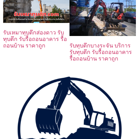
รับเหมาทุบตึกส่องดาว รับ
ทุบตึก รับรื้อถอนอาคาร รื้อ
ถอนบ้าน ราคาถูก
รับทุบตึกบางระจัน บริการ
รับทุบตึก รับรื้อถอนอาคาร
รื้อถอนบ้าน ราคาถูก