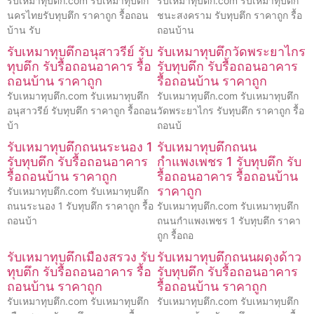
รับเหมาทุบตึก.com รับเหมาทุบตึก
รับเหมาทุบตึก.com รับเหมาทุบตึก
นครไทยรับทุบตึก ราคาถูก รื้อถอน
ชนะสงคราม รับทุบตึก ราคาถูก รื้อ
บ้าน รับ
ถอนบ้าน
รับเหมาทุบตึกอนุสาวรีย์ รับ
รับเหมาทุบตึกวัดพระยาไกร
ทุบตึก รับรื้อถอนอาคาร รื้อ
รับทุบตึก รับรื้อถอนอาคาร
ถอนบ้าน ราคาถูก
รื้อถอนบ้าน ราคาถูก
รับเหมาทุบตึก.com รับเหมาทุบตึก
รับเหมาทุบตึก.com รับเหมาทุบตึก
อนุสาวรีย์ รับทุบตึก ราคาถูก รื้อถอน
วัดพระยาไกร รับทุบตึก ราคาถูก รื้อ
บ้า
ถอนบ้
รับเหมาทุบตึกถนนระนอง 1
รับเหมาทุบตึกถนน
รับทุบตึก รับรื้อถอนอาคาร
กำแพงเพชร 1 รับทุบตึก รับ
รื้อถอนบ้าน ราคาถูก
รื้อถอนอาคาร รื้อถอนบ้าน
ราคาถูก
รับเหมาทุบตึก.com รับเหมาทุบตึก
ถนนระนอง 1 รับทุบตึก ราคาถูก รื้อ
รับเหมาทุบตึก.com รับเหมาทุบตึก
ถอนบ้า
ถนนกำแพงเพชร 1 รับทุบตึก ราคา
ถูก รื้อถอ
รับเหมาทุบตึกเมืองสรวง รับ
รับเหมาทุบตึกถนนผดุงด้าว
ทุบตึก รับรื้อถอนอาคาร รื้อ
รับทุบตึก รับรื้อถอนอาคาร
ถอนบ้าน ราคาถูก
รื้อถอนบ้าน ราคาถูก
รับเหมาทุบตึก.com รับเหมาทุบตึก
รับเหมาทุบตึก.com รับเหมาทุบตึก