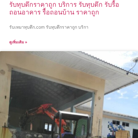
รับทุบตึกราคาถูก บริการ รับทุบตึก รับรื้อ
ถอนอาคาร รื้อถอนบ้าน ราคาถูก
รับเหมาทุบตึก.com รับทุบตึกราคาถูก บริกา
ดูเพิ่มเติม »