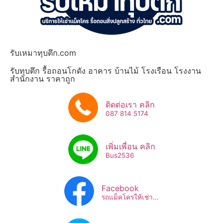
รับเหมาทุบตึก.com
รับทุบตึก รื้อถอนโกดัง อาคาร บ้านไม้ โรงเรือน โรงงาน
สำนักงาน ราคาถูก
ติดต่อเรา คลิก
087 814 5174
เพิ่มเพื่อน คลิก
Bus2536​
Facebook
รถแม็คโครให้เช่า...