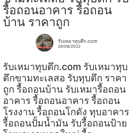
รื้อถอนอาคาร รื้อถอน
บ้าน ราคาถูก
รับเหมาทุบตึก.com
28/08/2022
รับเหมาทุบตึก.com รับเหมาทุบ
ตึกขามทะเลสอ รับทุบตึก ราคา
ถูก รื้อถอนบ้าน รับเหมารื้อถอน
อาคาร รื้อถอนอาคาร รื้อถอน
โรงงาน รื้อถอนโกดัง ทุบอาคาร
รื้อถอนปั้มน้ำมัน รับรื้อถอนป้าย