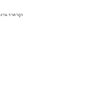
ักงาน ราคาถูก