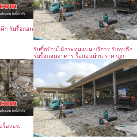
ึก รับรื้อถอน
รับซื้อบ้านไม้กระทุ่มแบน บริการ รับทุบตึก
รับรื้อถอนอาคาร รื้อถอนบ้าน ราคาถูก
ับรื้อถอน