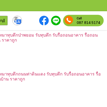
Call
มนู
087 814 5174
เหมาทุบตึกป่าพยอม รับทุบตึก รับรื้อถอนอาคาร รื้อถอน
น ราคาถูก
เหมาทุบตึกถนนท่าดินแดง รับทุบตึก รับรื้อถอนอาคาร รื้อ
บ้าน ราคาถูก