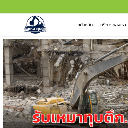
หน้าหลัก
บริการของเรา