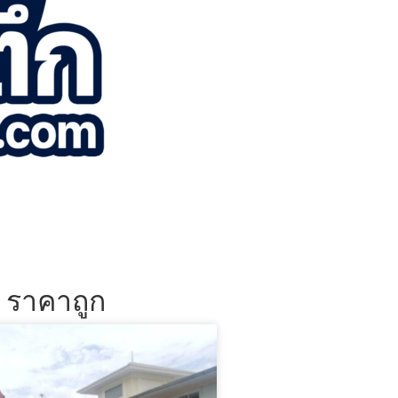
น ราคาถูก