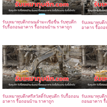
รับเหมาทุบตึกถนนลำมะเขือขื่น รับทุบตึก
รับเหมาทุบตึก
รับรื้อถอนอาคาร รื้อถอนบ้าน ราคาถูก
อาคาร รื้อถอ
รับเหมาทุบตึกศรีสวัสดิ์รับทุบตึก รับรื้อถอน
รับเหมาทุบตึก
อาคาร รื้อถอนบ้าน ราคาถูก
ถอนอาคาร รื้