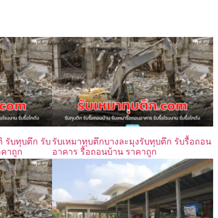
 รับทุบตึก รับ
รับเหมาทุบตึกบางละมุงรับทุบตึก รับรื้อถอน
าคาถูก
อาคาร รื้อถอนบ้าน ราคาถูก