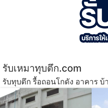
รับเหมาทุบตึก.com
รับทุบตึก รื้อถอนโกดัง อาคาร บ