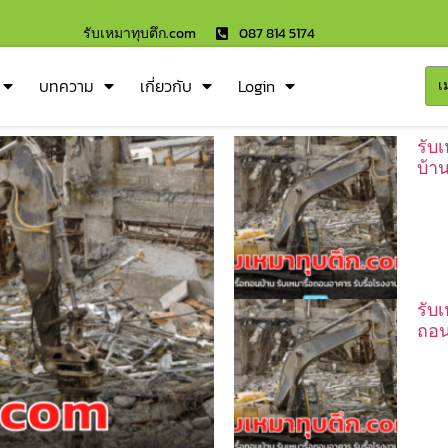
รับเหมาทุบตึก.com
087 814 5174
บทความ
เกี่ยวกับ
Login
เ
รับ
บ้า
รับ
ถอน