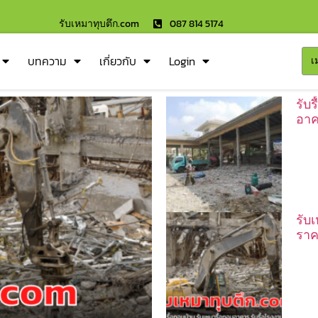
รับเหมาทุบตึก.com
087 814 5174
บทความ
เกี่ยวกับ
Login
เ
รับ
อาค
รับ
ราค