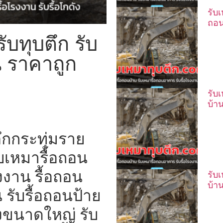
รับ
ถอน
ับทุบตึก รับ
น ราคาถูก
รับ
บ้า
ึกกระทุ่มราย
ับเหมารื้อถอน
งาน รื้อถอน
รับ
บ้า
 รับรื้อถอนป้าย
งขนาดใหญ่ รับ