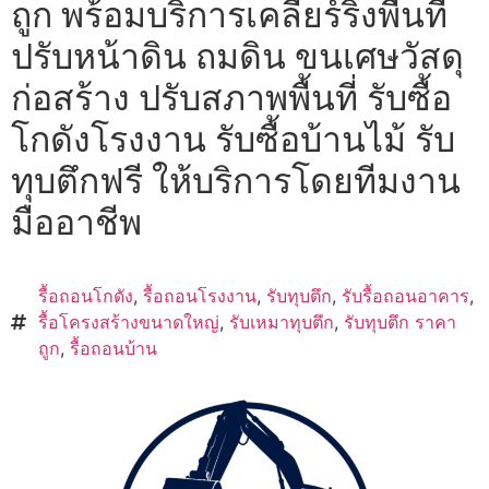
ถูก พร้อมบริการเคลียร์ริ่งพื้นที่
ปรับหน้าดิน ถมดิน ขนเศษวัสดุ
ก่อสร้าง ปรับสภาพพื้นที่ รับซื้อ
โกดังโรงงาน รับซื้อบ้านไม้ รับ
ทุบตึกฟรี ให้บริการโดยทีมงาน
มืออาชีพ
รื้อถอนโกดัง
,
รื้อถอนโรงงาน
,
รับทุบตึก
,
รับรื้อถอนอาคาร
,
รื้อโครงสร้างขนาดใหญ่
,
รับเหมาทุบตึก
,
รับทุบตึก ราคา
ถูก
,
รื้อถอนบ้าน