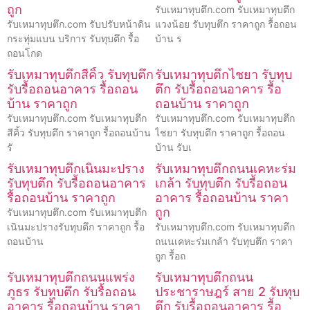
ถูก
รับเหมาทุบตึก.com รับเหมาทุบตึก
รับเหมาทุบตึก.com รับปรับหน้าดิน
แวงน้อย รับทุบตึก ราคาถูก รื้อถอน
กระทุ่มแบน บริการ รับทุบตึก รื้อ
บ้าน ร
ถอนโกด
รับเหมาทุบตึกสีคิ้ว รับทุบตึก
รับเหมาทุบตึกไชยา รับทุบ
รับรื้อถอนอาคาร รื้อถอน
ตึก รับรื้อถอนอาคาร รื้อ
บ้าน ราคาถูก
ถอนบ้าน ราคาถูก
รับเหมาทุบตึก.com รับเหมาทุบตึก
รับเหมาทุบตึก.com รับเหมาทุบตึก
สีคิ้ว รับทุบตึก ราคาถูก รื้อถอนบ้าน
ไชยา รับทุบตึก ราคาถูก รื้อถอน
รั
บ้าน รับเ
รับเหมาทุบตึกเนินมะปราง
รับเหมาทุบตึกถนนเคหะร่ม
รับทุบตึก รับรื้อถอนอาคาร
เกล้า รับทุบตึก รับรื้อถอน
รื้อถอนบ้าน ราคาถูก
อาคาร รื้อถอนบ้าน ราคา
ถูก
รับเหมาทุบตึก.com รับเหมาทุบตึก
เนินมะปรางรับทุบตึก ราคาถูก รื้อ
รับเหมาทุบตึก.com รับเหมาทุบตึก
ถอนบ้าน
ถนนเคหะร่มเกล้า รับทุบตึก ราคา
ถูก รื้อถ
รับเหมาทุบตึกถนนแพร่ง
รับเหมาทุบตึกถนน
ภูธร รับทุบตึก รับรื้อถอน
ประชาราษฎร์ สาย 2 รับทุบ
อาคาร รื้อถอนบ้าน ราคา
ตึก รับรื้อถอนอาคาร รื้อ