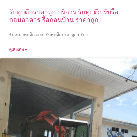
รับทุบตึกราคาถูก บริการ รับทุบตึก รับรื้อ
ถอนอาคาร รื้อถอนบ้าน ราคาถูก
รับเหมาทุบตึก.com รับทุบตึกราคาถูก บริกา
ดูเพิ่มเติม »