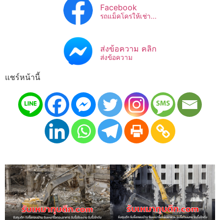
Facebook
รถแม็คโครให้เช่า...
ส่งข้อความ คลิก
ส่งข้อความ
แชร์หน้านี้