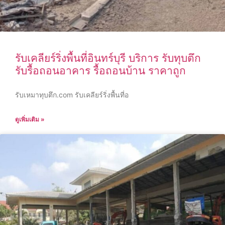
รับเคลียร์ริ่งพื้นที่อินทร์บุรี บริการ รับทุบตึก
รับรื้อถอนอาคาร รื้อถอนบ้าน ราคาถูก
รับเหมาทุบตึก.com รับเคลียร์ริ่งพื้นที่อ
ดูเพิ่มเติม »