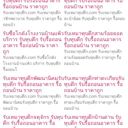
รับทุบตึก รับรื้อถอนอาคาร
ทุบตึก รับรื้อถอนอาคาร รื้อ
รื้อถอนบ้าน ราคาถูก
ถอนบ้าน ราคาถูก
รับเหมาทุบตึก.com รับเหมาทุบตึก
รับเหมาทุบตึก.com รับเหมาทุบตึก
วชิรพยาบาล รับทุบตึก ราคาถูก รื้อ
สะบ้าย้อย รับทุบตึก ราคาถูก รื้อถอน
ถอนบ้า
บ้าน
รับซื้อโกดังโรงงานบ้านแพ้ว
รับเหมาทุบตึกสามร้อยยอด
บริการ รับทุบตึก รับรื้อถอน
รับทุบตึก รับรื้อถอนอาคาร
อาคาร รื้อถอนบ้าน ราคา
รื้อถอนบ้าน ราคาถูก
ถูก
รับเหมาทุบตึก.com รับเหมาทุบตึก
รับเหมาทุบตึก.com รับซื้อโกดัง
สามร้อยยอดรับทุบตึก ราคาถูก รื้อ
โรงงานบ้านแพ้ว บริการ รับทุบตึก
ถอนบ้าน
รื้อถอนโ
รับเหมาทุบตึกพัฒนานิคมรับ
รับเหมาทุบตึกท่าตะเกียบรับ
ทุบตึก รับรื้อถอนอาคาร รื้อ
ทุบตึก รับรื้อถอนอาคาร รื้อ
ถอนบ้าน ราคาถูก
ถอนบ้าน ราคาถูก
รับเหมาทุบตึก.com รับเหมาทุบตึก
รับเหมาทุบตึก.com รับเหมาทุบตึก
พัฒนานิคมรับทุบตึก ราคาถูก รื้อ
ท่าตะเกียบรับทุบตึก ราคาถูก รื้อ
ถอนบ้าน
ถอนบ้าน
รับเหมาทุบตึกจตุจักร รับทุบ
รับเหมาทุบตึกบ้านด่าน รับ
ตึก รับรื้อถอนอาคาร รื้อ
ทุบตึก รับรื้อถอนอาคาร รื้อ